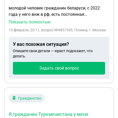
молодой человек гражданин беларуси, с 2022
года у него внж в рф, есть постоянная
регистрация, работает и живет в рф, есть
Показать полностью
официальный доход, за пределы рф не выезжал,
13 февраля, 20:11
, вопрос №4857395, Полина, г. Москва
но ни разу не уведомлял мвд о том, что
продолжает проживать в рф, то есть пропуски 3
У вас похожая ситуация?
года, действие паспорта беларуси заканчивается
Опишите свои детали — юрист подскажет, что
на следующей неделе, заменить он сможет
делать.
только в 2027 году, то есть в этом и в следующем
году подтвердить точно не сможет, стоит ли ему
Задать свой вопрос
сейчас обратится в мвд и уведомить за пропуски,
каковы риски того, что внж могут аннулировать,
если прийти в мвд и не приходить
Гражданство
Я гражданин Туркменистана у меня