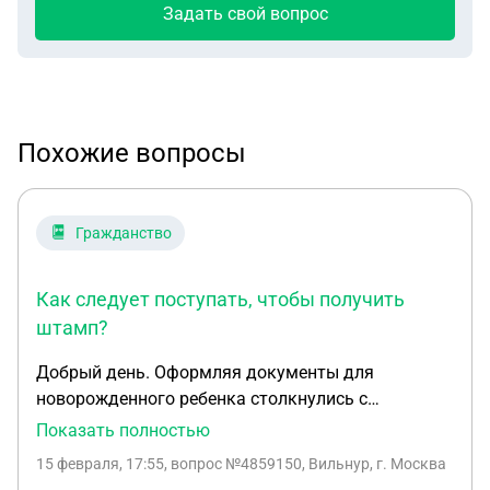
Задать свой вопрос
Похожие вопросы
Гражданство
Как следует поступать, чтобы получить
штамп?
Добрый день. Оформляя документы для
новорожденного ребенка столкнулись с
проблемой. Нам отказали ставить штамп о
Показать полностью
гражданстве в связи отсутствия данных на 13
15 февраля, 17:55
, вопрос №4859150, Вильнур, г. Москва
странице паспорта у отца (конкретнее воинское