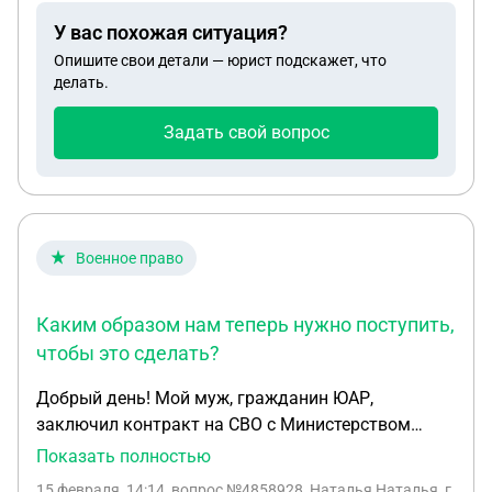
положение) Мы оба граждане РФ с рождения.
У вас похожая ситуация?
Оформление приписного или печати в паспорт
Опишите свои детали — юрист подскажет, что
затруднителен в связи с тем , что отец ребенка
делать.
закреплен в другом регионе. Правомерен ли
отказ. Как следует поступать , чтобы получить
Задать свой вопрос
штамп ?
Военное право
Каким образом нам теперь нужно поступить,
чтобы это сделать?
Добрый день! Мой муж, гражданин ЮАР,
заключил контракт на СВО с Министерством
обороны Российской Федерации. Контракт был
Показать полностью
заключен 11 декабря 2025 года сроком на один
15 февраля, 14:14
, вопрос №4858928, Наталья Наталья, г.