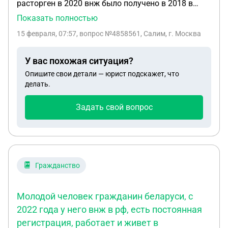
расторген в 2020 внж было получено в 2018 в
хотели бы изменить эту формулировку, то есть
брак я был 7лет кажди год подвирдел во врнм не
Показать полностью
чтобы часть изменила формулировку в приказе
один нарушение в росии 15лет я граждонин
об увольнении на ту, которая на самом деле
15 февраля, 07:57
, вопрос №4858561, Салим, г. Москва
марокко у меня есть совствени квартира кажди
существует, потому что контракт не был разорван
год подвирдил по 3ндфл что мне делать ?
по инициативе мужа, контракт был разорван со
У вас похожая ситуация?
стороны Министерства обороны. Каким образом
Опишите свои детали — юрист подскажет, что
нам теперь нужно поступить, чтобы это сделать?
делать.
Задать свой вопрос
Гражданство
Молодой человек гражданин беларуси, с
2022 года у него внж в рф, есть постоянная
регистрация, работает и живет в