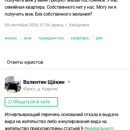
получить внж у меня требуют жилье постоянное. У нас
семейная квартира. Собственного нет у нас. Могу ли я
получить внж. Без собственного желания?
09 сентября 2020, 07:54
,
ирина
,
г. Хабаровск
жилье
внж
гражданство
квартира
рвп
Ответы юристов
Валентин Щёкин
Юрист, д. Кудрово
Общаться в чате
Исчерпывающий перечень оснований отказа в выдаче
вида на жительство либо аннулирования вида на
жительство предусмотрены статьей 9
Федерального