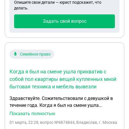
Опишите свои детали — юрист подскажет, что
делать.
Задать свой вопрос
Семейное право
Когда я был на смене ушла прихватив с
собой пол квартиры вещей купленных мной
бытовая техника и мебель вывезли
Здравствуйте. Сожительствовали с девушкой в
течение года. Когда я был на смене ушла
прихватив с собой пол квартиры вещей
Показать полностью
купленных мной бытовая техника и мебель
01 марта, 22:28
, вопрос №4874844, Владислав, г. Москва
вывезли. Полиция говорит что это самоуправство