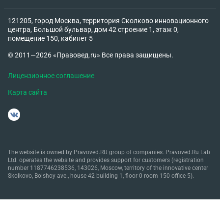
121205, город Москва, территория Сколково инновационного
центра, Большой бульвар, дом 42 строение 1, этаж 0,
помещение 150, кабинет 5
© 2011—2026 «Правовед.ru» Все права защищены.
Лицензионное соглашение
Карта сайта
The website is owned by Pravoved.RU group of companies. Pravoved.Ru Lab
Ltd. operates the website and provides support for customers (registration
number 1187746238536, 143026, Moscow, territory of the innovative center
Skolkovo, Bolshoy ave., house 42 building 1, floor 0 room 150 office 5).