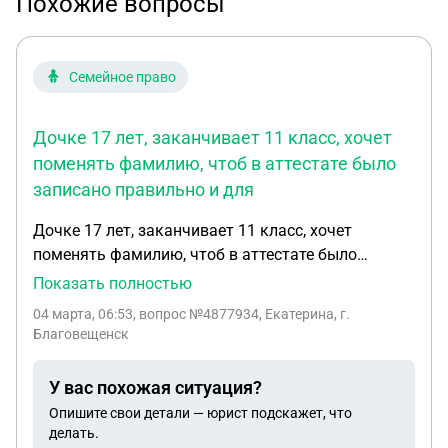
Похожие вопросы
Семейное право
Дочке 17 лет, заканчивает 11 класс, хочет
поменять фамилию, чтоб в аттестате было
записано правильно и для
Дочке 17 лет, заканчивает 11 класс, хочет
поменять фамилию, чтоб в аттестате было
записано правильно и для дальнейшей подачи
Показать полностью
документов в университет, вернее привести в
04 марта, 06:53
, вопрос №4877934, Екатерина, г.
соответствие (окончание фамилии и отчества),
Благовещенск
так как изначально в ЗАГСе записали не верно,
мотивируя тем, что мы живём в России и т.д. С ее
У вас похожая ситуация?
отцом в браке не состояла, но есть свидетельство
Опишите свои детали — юрист подскажет, что
об установлении отцовства. В ЗАГСе требуют
делать.
согласие отца и его заявление, но мы с ним не