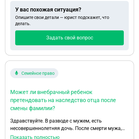
и дальше будет раздел имущества в суде.
У вас похожая ситуация?
Объясните это как?
Опишите свои детали — юрист подскажет, что
делать.
Задать свой вопрос
Семейное право
Может ли внебрачный ребенок
претендовать на наследство отца после
смены фамилии?
Здравствуйте. В разводе с мужем, есть
несовершеннолетняя дочь. После смерти мужа,
может ли претендовать на наследство
Показать полностью