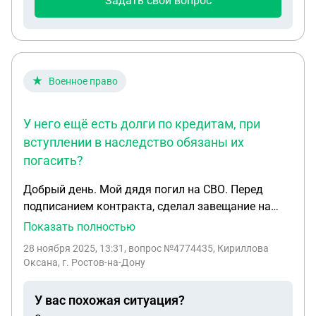
Задать свой вопрос
Военное право
У него ещё есть долги по кредитам, при
вступлении в наследство обязаны их
погасить?
Добрый день. Мой дядя погил на СВО. Перед
подписанием контракта, сделал завещание на
свою родную сестру, так как родителей давно нет
Показать полностью
в живых, жена тоже погибла, есть дочь не родная
28 ноября 2025, 13:31
, вопрос №4774435, Кириллова
20 лет, с отцом не общалась с 13 лет, он лишен
Оксана, г. Ростов-на-Дону
родительских прав. Вопрос: родная сестра может
вступить в наследство по завещанию? У него ещё
У вас похожая ситуация?
есть долги по кредитам, при вступлении в