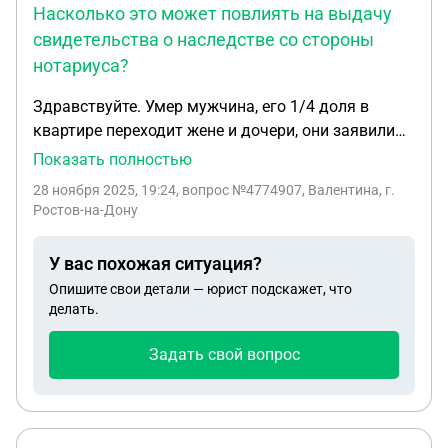
Насколько это может повлиять на выдачу
свидетельства о наследстве со стороны
нотариуса?
Здравствуйте. Умер мужчина, его 1/4 доля в
квартире переходит жене и дочери, они заявили
право на наследство, есть еще сын , который по
Показать полностью
закону также мог бы вступить, но он давно живет
28 ноября 2025, 19:24
, вопрос №4774907, Валентина, г.
в другом регионе, не прописан в квартире, на
Ростов-на-Дону
словах отказался, но оформлять отказ
нотариально равно как и вступать в наследство,
У вас похожая ситуация?
не захотел. Срок 6 мес для вступления в
Опишите свои детали — юрист подскажет, что
наследство истек, это значит доля умершего
делать.
будет поделена между женой и дочкой? нотариус
ранее говорил что сын должен оформить отказ,
Задать свой вопрос
но насколько я поняла это не является
обязательным, мы человека тоже не можем
заставить. Он был оповещен от нас, но делать
ничего не стал. Насколько это может повлиять на