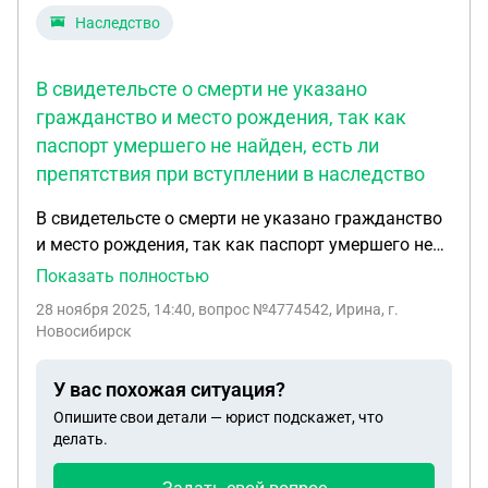
выдачу свидетельства о наследстве со стороны
Наследство
нотариуса?
В свидетельсте о смерти не указано
гражданство и место рождения, так как
паспорт умершего не найден, есть ли
препятствия при вступлении в наследство
В свидетельсте о смерти не указано гражданство
и место рождения, так как паспорт умершего не
найден, есть ли препятствия при вступлении в
Показать полностью
наследство. Ведь могут быть полные тезки
28 ноября 2025, 14:40
, вопрос №4774542, Ирина, г.
умершего, различны лишь места рождения.
Новосибирск
У вас похожая ситуация?
Опишите свои детали — юрист подскажет, что
делать.