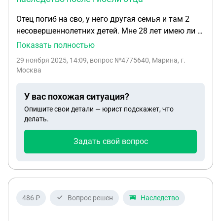
Отец погиб на сво, у него другая семья и там 2
несовершеннолетних детей. Мне 28 лет имею ли я
право на льготные выплаты и право вступления в
Показать полностью
наследство. Если имею то какие документы
29 ноября 2025, 14:09
, вопрос №4775640, Марина, г.
нужно собрать.
Москва
У вас похожая ситуация?
Опишите свои детали — юрист подскажет, что
делать.
Задать свой вопрос
486 ₽
Вопрос решен
Наследство