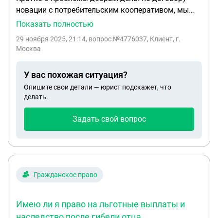
новации с потребительским кооперативом, мы
внесли полную стоимость пая и получили в
Показать полностью
бессрочное и безвозмездное пользование
29 ноября 2025, 21:14
, вопрос №4776037, Клиент, г.
выделенное помещение в жилом доме, который
Москва
стоит на кадастровом учете. могут ли пайщики
зарегистрировать право совместной
У вас похожая ситуация?
собственности на дом?
Опишите свои детали — юрист подскажет, что
делать.
Задать свой вопрос
Гражданское право
Имею ли я право на льготные выплаты и
наследство после гибели отца