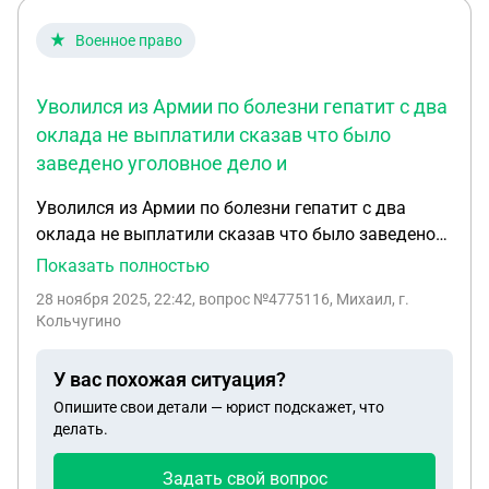
Военное право
Уволился из Армии по болезни гепатит с два
оклада не выплатили сказав что было
заведено уголовное дело и
Уволился из Армии по болезни гепатит с два
оклада не выплатили сказав что было заведено
уголовное дело и потом Я поступил в
Показать полностью
распоряжение комдива и мне из за этого не
28 ноября 2025, 22:42
, вопрос №4775116, Михаил, г.
положены, короче говоря не заплатили ничего,
Кольчугино
хотел узнать это законно?
У вас похожая ситуация?
Опишите свои детали — юрист подскажет, что
делать.
Задать свой вопрос