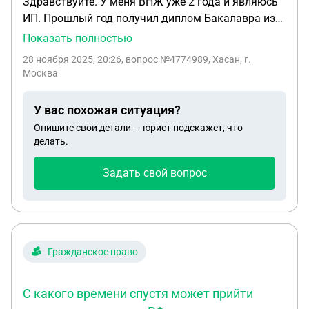
Здравствуйте. У меня ВНЖ уже 2 года и являюсь
ИП. Прошлый год получил диплом Бакалавра из
государственного университета. Вопрос такой,
Показать полностью
когда могу подать на гражданство? Правда ли
28 ноября 2025, 20:26
, вопрос №4774989, Хасан, г.
если я ИП и ежегодно оплачу налог и страховых
Москва
взносов то после 3 года работа ИП могу подать на
гражданство? И то что я ИП читается официально
У вас похожая ситуация?
работа после получения диплома бакалавра ( то
Опишите свои детали — юрист подскажет, что
есть могу подать на гражданство по
делать.
образованию и работе один год )
Задать свой вопрос
Гражданское право
С какого времени спустя может прийти