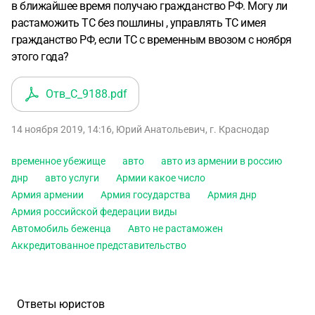
в ближайшее время получаю гражданство РФ. Могу ли
растаможить ТС без пошлины , управлять ТС имея
гражданство РФ, если ТС с временным ввозом с ноября
этого года?
Отв_С_9188
.pdf
14 ноября 2019, 14:16
,
Юрий Анатольевич
,
г. Краснодар
временное убежище
авто
авто из армении в россию
днр
авто услуги
Армии какое число
Армия армении
Армия государства
Армия днр
Армия российской федерации виды
Автомобиль беженца
Авто не растаможен
Аккредитованное представительство
Ответы юристов