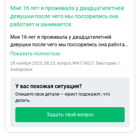
Мне 16 лет я проживала у двадцатилетней
девушки после чего мы поссорились она
работает и занимается
Мне 16 лет я проживала у двадцатилетней
девушки после чего мы поссорились она работает
и занимается проституцией я потребовала у неё
Показать полностью
за моральную компенсацию 15 000 за то что
28 ноября 2025, 08:23
, вопрос №4774027, Виктория, г.
меня гнобили издевались заливали перцовкой
Хабаровск
угрожали ножом угрожали зажигалкой
закрывали на балконе после требования я
У вас похожая ситуация?
подписала расписку о том что после получения
Опишите свои детали — юрист подскажет, что
чеков я обязываю сь не трогать девушку никак
делать.
ей не писать и так далее сейчас меня на меня
написано заявление в полицию за террориста цию
Задать свой вопрос
на протяжении семи восьми месяцев сколько мы
знакомы и вымогательство денег 15 000 руб.
девушка говорит что если 15 000 руб. не будут