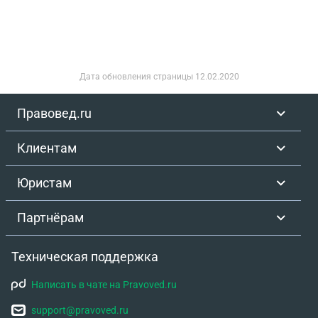
возвращены до 5 вечера то на меня будет
возбуждено уголовное дело что мне делать в
этой в этой ситуации кто прав
Дата обновления страницы
12.02.2020
Правовед.ru
Клиентам
Юристам
Партнёрам
Техническая поддержка
Написать в чате на Pravoved.ru
support@pravoved.ru