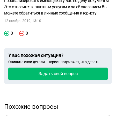
проанализировать имеющиеся у Вас по делу документы.
мирового соглашения обязать предоставить
Это относится к платным услугам и за её оказанием Вы
доказательства исполнимости данного соглашения
можете обратиться в личные сообщения к юристу.
физическим лицом, а также предоставить
доказательства одобрения заключения мирового
12 ноября 2019, 13:10
соглашения другими участниками ООО должника? Если
да, в каком виде следует обратиться (ходатайство, отзыв
0
0
на ходатайство конкурсного кредитора ...)? Спасибо.
У вас похожая ситуация?
Опишите свои детали — юрист подскажет, что делать.
Задать свой вопрос
Похожие вопросы