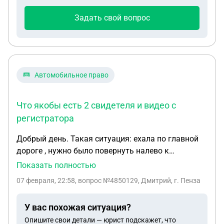
Задать свой вопрос
Автомобильное право
Что якобы есть 2 свидетеля и видео с
регистратора
Добрый день. Такая ситуация: ехала по главной
дороге , нужно было повернуть налево к
магазину,. Посмотрела в левое зеркало ,
Показать полностью
включила левый поворотник. Пошла на обгон
07 февраля, 22:58
, вопрос №4850129, Дмитрий, г. Пенза
машина сзади в этот момент. Я заворачиваю, она
обгоняет меня. И водитель, чтобы избежать
У вас похожая ситуация?
столкновение со мной объехал меня,не задев, но
Опишите свои детали — юрист подскажет, что
задел немного стоячую машину около магазина.