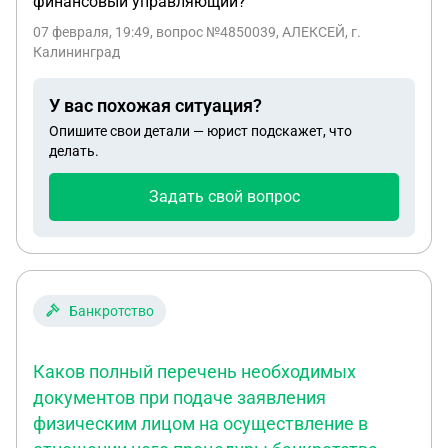
финансовый управляющий?
ничего не видно. Видео к сожалению сюда не
удается загрузить. Помогите правильно
07 февраля, 19:49
, вопрос №4850039, АЛЕКСЕЙ, г.
составить объяснение в полицую,чтобы не
Калининград
написать что-то лишнее мне и изложить это
объяснение в пользу меня. и подскажите
У вас похожая ситуация?
пожалуйста есть ли вероятность в проигрыше
Опишите свои детали — юрист подскажет, что
дела,если он обратиться в суд.?
делать.
Задать свой вопрос
Банкротство
Каков полный перечень необходимых
документов при подаче заявления
физическим лицом на осуществление в