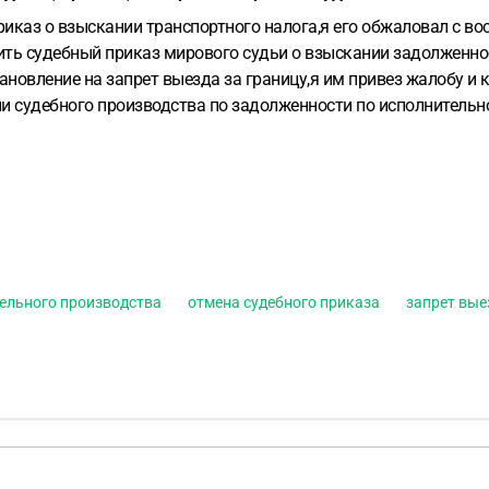
каз о взыскании транспортного налога,я его обжаловал с во
ить судебный приказ мирового судьи о взыскании задолженн
новление на запрет выезда за границу,я им привез жалобу и к
ии судебного производства по задолженности по исполнитель
овать и это постановление с приложением определения суда?
ельного производства
отмена судебного приказа
запрет вые