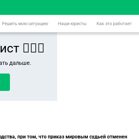
Решить мою ситуацию
Наши юристы
Как это работает
 👨🏻‍⚖️
ать дальше.
!
дства, при том, что приказ мировым судьей отменен