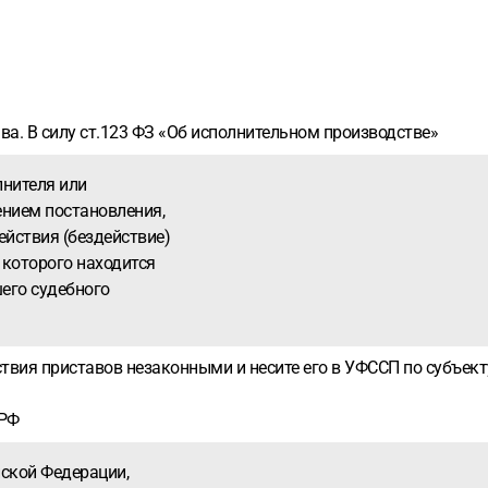
а. В силу ст.123 ФЗ «Об исполнительном производстве»
лнителя или
ением постановления,
йствия (бездействие)
 которого находится
его судебного
вия приставов незаконными и несите его в УФССП по субъекту
 РФ
йской Федерации,