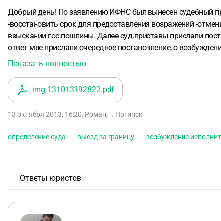
Добрый день! По заявлению ИФНС был вынесен судебный при
-восстановить срок для предоставления возражений
-отмен
взыскании гос.пошлины.
Далее суд.приставы прислали поста
ответ мне прислали очередное постановление, о возбужден
мировым судьей ни чего не значит? Как быть ?
Нужно обжал
Показать полностью
img-131013192822
.pdf
13 октября 2013, 16:20
,
Роман
,
г. Ногинск
определение суда
выезд за границу
возбуждение исполнит
Ответы юристов