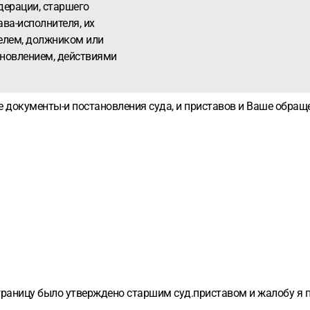
дерации, старшего
ава-исполнителя, их
телем, должником или
ановлением, действиями
е документы-и постановления суда, и приставов и Ваше обраще
а границу было утверждено старшим суд.приставом и жалобу я 