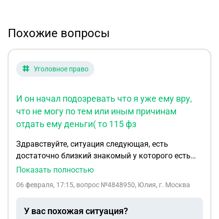
Похожие вопросы
Уголовное право
И он начал подозревать что я уже ему вру,
что не могу по тем или иным причинам
отдать ему деньги( то 115 фз
Здравствуйте, ситуация следующая, есть
достаточно близкий знакомый у которого есть
свой бизнес, но уже на протяжение долгого
Показать полностью
времени он отмывает заработанные деньги от
06 февраля, 17:15
, вопрос №4848950, Юлия, г. Москва
налогов. И получилось так что по не знанию всех
этих мутных схем давала ему свои карты для
У вас похожая ситуация?
обналичивания, так как я была очень далека от