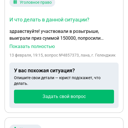
Уголовное право
И что делать в данной ситуации?
здравствуйте! участвовали в розыгрыше,
выиграли приз суммой 150000, попросили
перевод , так как счет якобы доверительный и без
Показать полностью
встречного перевода невозможно перевести
13 февраля, 19:15
, вопрос №4857373, лана, г. Геленджик
сумму, перевели деньги 1 раз, перевод был
отказан, мошенник обратился якобы в поддержку
У вас похожая ситуация?
банка, где банк выдал ответ, что требуется сумма
Опишите свои детали — юрист подскажет, что
5000 р, попросили перевести еще 2000 тыс, после
делать.
снова перевод отказан, и попросил сумму 5050 р
одним переводом, якобы раздельный перевод не
Задать свой вопрос
в счет, считается ли это статьей 159 ук рф ? и что
делать в данной ситуации?