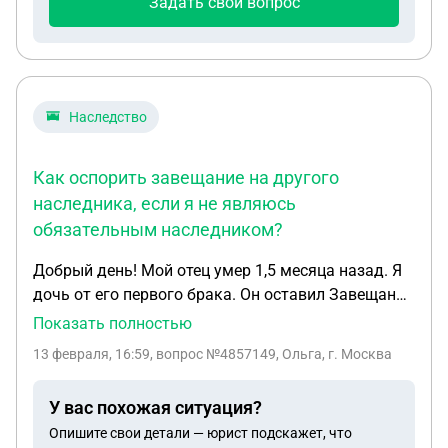
Задать свой вопрос
Наследство
Как оспорить завещание на другого
наследника, если я не являюсь
обязательным наследником?
Добрый день! Мой отец умер 1,5 месяца назад. Я
дочь от его первого брака. Он оставил Завещание
12.03.1998 г на своего сына от второго брака. На
Показать полностью
каких основаниях я могу оспорить Завещание? Я
13 февраля, 16:59
, вопрос №4857149, Ольга, г. Москва
не инвалид и не пенсионер. Спасибо!
У вас похожая ситуация?
Опишите свои детали — юрист подскажет, что