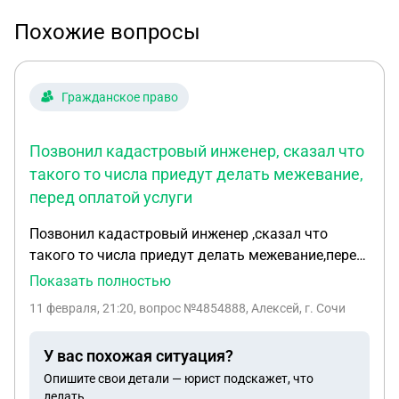
Похожие вопросы
Гражданское право
Позвонил кадастровый инженер, сказал что
такого то числа приедут делать межевание,
перед оплатой услуги
Позвонил кадастровый инженер ,сказал что
такого то числа приедут делать межевание,перед
оплатой услуги инженер спросил сам ли я буду
Показать полностью
решать вопрос с соседями,я четко ответил что с
11 февраля, 21:20
, вопрос №4854888, Алексей, г. Сочи
соседями не общаюсь.приехали геодезисты
сделали межевание,сегодня спустя неделю мене
У вас похожая ситуация?
звонит кадастровый инженер и говорит что я
Опишите свои детали — юрист подскажет, что
должен сам согласовать акт с соседями,кто
делать.