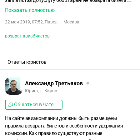
заплатил за допуслугу 600р гарантия возврата билета.
разве по закону смерть и болезнь не являются причиной
Показать полностью
возврата билета и всё равно нужно доплачивать?
в
22 мая 2019, 07:52
,
Павел
,
г. Москва
описании услуги написано Гарантия возврата в случае
смерти/болезни.
а при покупке этой услуги написано
возврат авиабилетов
просто : Гарантия возврата билета .
таким
несоответствием покупатель вводится в заблуждение, что
билет можно вернуть в любом случае.
Ответы юристов
Александр Третьяков
Юрист, г. Киров
Общаться в чате
На сайте авиакомпании должны быть размещены
правила возврата билетов и особенности удержания
комиссии. Как правило существуют разные