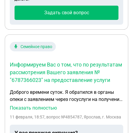
является собственниками соседнего участка по
документам сообщает мне сегодня,ими являются
Задать свой вопрос
дети соседки которые вообще не проживают в
данный момент в городе.вопрос состоит в том
что должен был ли инициатор данной процедуры
оповестить заинтересованные стороны меня и
соседей о предстоящей процедуре за месяц и как
Семейное право
быть в данной ситуации.
Информируем Вас о том, что по результатам
рассмотрения Вашего заявления №
"6787366023" на предоставление услуги
Доброго времени суток. Я обратился в органы
опеки с заявлением через госуслуги на получение
пособия как сирота (я был опекаемым до 18 лет,
Показать полностью
сейчас учусь на вышке на платной основе) орган
11 февраля, 18:57
, вопрос №4854787, Ярослав, г. Москва
опеки мне отказал. Подскажите, правомерен ли
отказ опеки, меня смутило то, что они не привели
У вас похожая ситуация?