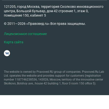
выписки меня из договора социального найма то,
121205, город Москва, территория Сколково инновационного
что я на постоянной основе проживаю в другом
центра, Большой бульвар, дом 42 строение 1, этаж 0,
регионе? Разве сейчас не происходит
помещение 150, кабинет 5
автоматическая выписка при прописке в другом
© 2011—2026 «Правовед.ru» Все права защищены.
городе? Буду очень признательна за ответ
Лицензионное соглашение
Карта сайта
The website is owned by Pravoved.RU group of companies. Pravoved.Ru Lab
Ltd. operates the website and provides support for customers (registration
number 1187746238536, 143026, Moscow, territory of the innovative center
Skolkovo, Bolshoy ave., house 42 building 1, floor 0 room 150 office 5).