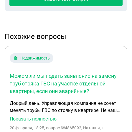
Похожие вопросы
Недвижимость
Можем ли мы подать заявление на замену
труб стояка ГВС на участке отдельной
квартиры, если они аварийные?
Добрый день. Управляющая компания не хочет
менять трубы ГВС по стояку в квартире. Не нашла
ни где нормы замена трубы в квартире. т.е. это
Показать полностью
только 20 см или от потолка до пола могут
20 февраля, 18:25
, вопрос №4865092, Наталья, г.
делать. Трубы находятся в аварийном состоянии,