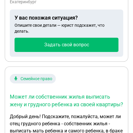
Екатеринбург
каждый день протечки происходят и затапливает
квартиры, но делать капитальный ремонт УК не
У вас похожая ситуация?
собирается. А только хочет поднять стоимость за
Опишите свои детали — юрист подскажет, что
обслуживание. Можем ли мы подать заявление на
делать.
замену труб стояка ГВС на участке отдельной
квартиры, если они аварийные? для нас не
Задать свой вопрос
принципиально, чтобы делали капремонт всех
труб, главное у тех собственников, которые хотят,
чтобы в их квартире стояк поменяли.
Семейное право
Может ли собственник жилья выписать
жену и грудного ребенка из своей квартиры?
Добрый день! Подскажите, пожалуйста, может ли
отец грудного ребенка - собственник жилья -
выписать мать ребенка и самого ребенка, в браке