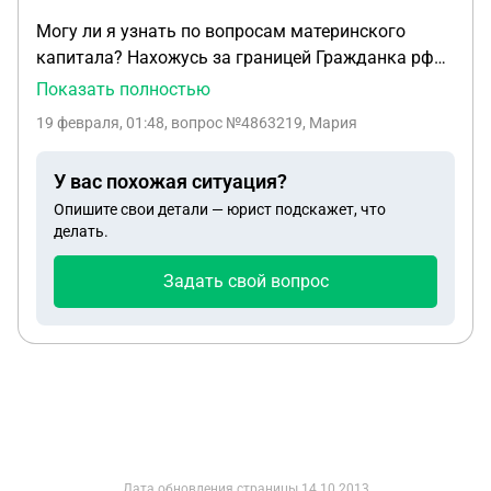
Могу ли я узнать по вопросам материнского
капитала? Нахожусь за границей Гражданка рф
Буду рожать за границей В Бразилии Муж с
Показать полностью
паспортом Украины . ( расписаны в Грузии ,
19 февраля, 01:48
, вопрос №4863219, Мария
официально роспись нигде не числится , тоесть я
как мать одиночка могу выступать) Могу ли я
У вас похожая ситуация?
рассчитывать на мат капитал ? Нужно как то все
Опишите свои детали — юрист подскажет, что
грамотно оформить?
делать.
Задать свой вопрос
Дата обновления страницы
14.10.2013