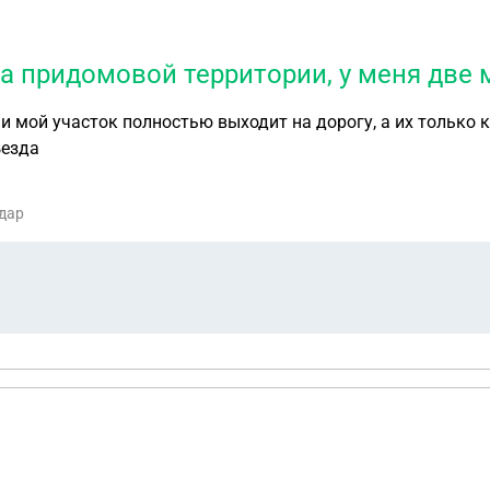
а придомовой территории, у меня две
дит на дорогу, а их только калитка. Имеют ли они право парковаться на
ъезда
одар