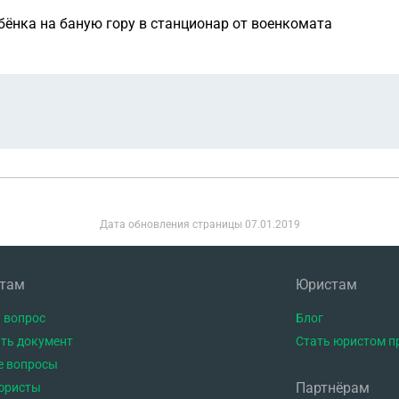
бёнка на баную гору в станционар от военкомата
Дата обновления страницы
07.01.2019
нтам
Юристам
 вопрос
Блог
ть документ
Стать юристом п
е вопросы
Партнёрам
юристы