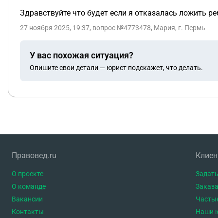
Здравствуйте что будет если я отказалась ложить ре
27 ноября 2025, 19:37
, вопрос №4773478, Мария, г. Пермь
У вас похожая ситуация?
Опишите свои детали — юрист подскажет, что делать.
Правовед.ru
Клие
О проекте
Задать
О команде
Заказа
Вакансии
Часты
Контакты
Наши 