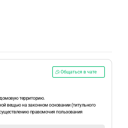
Общаться в чате
ридомовую территорию.
ной вещью на законном основании (титульного
 осуществлению правомочия пользования