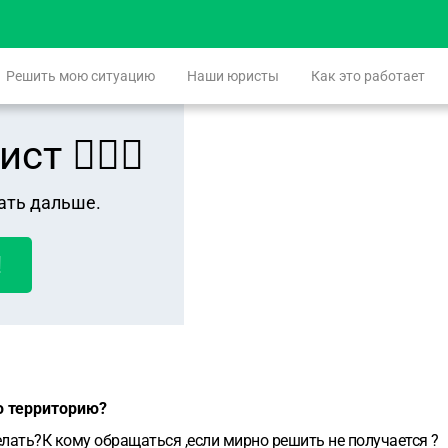
Решить мою ситуацию
Наши юристы
Как это работает
 👨🏻‍⚖️
ать дальше.
!
ю территорию?
лать?К кому обращаться ,если мирно решить не получается ?