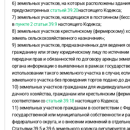
6) земельных участков, на которых расположены здания,
предусмотренных
статьей 39.20
настоящего Кодекса;
7) земельных участков, находящихся в постоянном (бе
в
пункте 2 статьи 39.9
настоящего Кодекса;
8) земельных участков крестьянскому (фермерскому) х
земель сельскохозяйственного назначения»;
9) земельных участков, предназначенных для ведения с
гражданину или этому юридическому лицу по истечении
передачи прав и обязанностей по договору аренды земе
органа информации о выявленных в рамках государстве
использовании такого земельного участка в случае, ес
земельного участка без проведения торгов подано до дн
10) земельных участков гражданам для индивидуального
дачного хозяйства, гражданам или крестьянским (ферм
соответствии со
статьей 39.18
настоящего Кодекса;
11) земельных участков гражданам в соответствии с 
государственной или муниципальной собственности и р
федерального округа, и о внесении изменений в отдель
Статьями 39.5 и 39.6 земельного кодекса регулируется