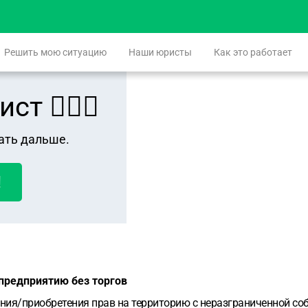
Решить мою ситуацию
Наши юристы
Как это работает
 👨🏻‍⚖️
ать дальше.
!
предприятию без торгов
ния/приобретения прав на территорию с неразграниченной соб