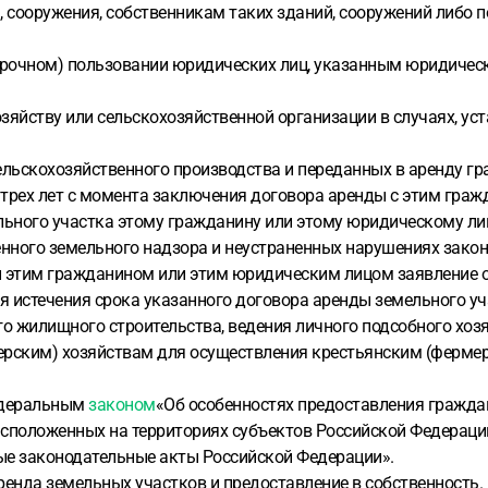
 сооружения, собственникам таких зданий, сооружений либо п
ссрочном) пользовании юридических лиц, указанным юридичес
озяйству или сельскохозяйственной организации в случаях, 
ельскохозяйственного производства и переданных в аренду г
 трех лет с момента заключения договора аренды с этим гра
льного участка этому гражданину или этому юридическому лиц
нного земельного надзора и неустраненных нарушениях зако
ли этим гражданином или этим юридическим лицом заявление 
я истечения срока указанного договора аренды земельного уч
 жилищного строительства, ведения личного подсобного хозяй
ерским) хозяйствам для осуществления крестьянским (фермер
Федеральным
законом
«Об особенностях предоставления гражда
асположенных на территориях субъектов Российской Федераци
ные законодательные акты Российской Федерации».
 аренда земельных участков и предоставление в собственность