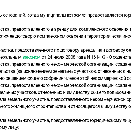
ь оснований, когда муниципальная земля предоставляется ю
стка, предоставленного в аренду для комплексного освоения те
лючен договор о комплексном освоении территории, если ино
участка, предоставленного по договору аренды или договору 
едеральным
законом
от 24 июля 2008 года N 161-ФЗ «О содейст
астка, предоставленного некоммерческой организации, созда
льства (за исключением земельных участков, отнесенных к и
ено решением общего собрания членов этой некоммерческой ор
астка, предоставленного некоммерческой организации, создан
мельных участков, отнесенных к имуществу общего пользовани
дела земельного участка, предоставленного некоммерческой о
ьного жилищного строительства и относящегося к имуществу 
дела земельного участка, предоставленного юридическому лицу
му лицу;