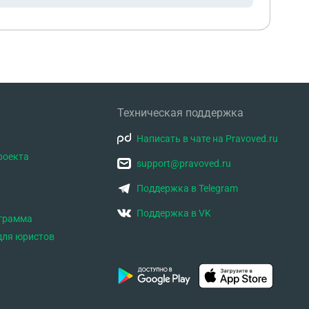
Техническая поддержка
Написать в чате на Pravoved.ru
роекта
support@pravoved.ru
Поддержка в Telegram
Поддержка в VK
ограмма
для юристов