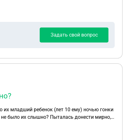
Задать свой вопрос
но?
то их младший ребенок (лет 10 ему) ночью гонки
ше не было их слышно? Пыталась донести мирно,
ночи этот ребенок стал беситься так, будто один