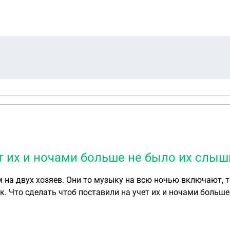
ет их и ночами больше не было их слыш
м на двух хозяев. Они то музыку на всю ночью включают, 
нок. Что сделать чтоб поставили на учет их и ночами боль
ираться, благо не одна дома была. Сегодня вообще с часу 
принимать