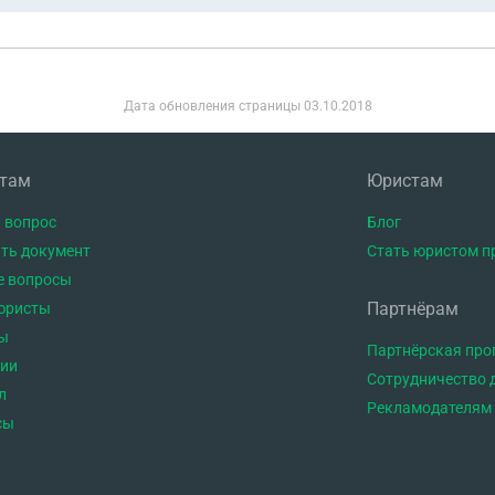
Дата обновления страницы
03.10.2018
нтам
Юристам
 вопрос
Блог
ть документ
Стать юристом п
е вопросы
Партнёрам
юристы
ы
Партнёрская пр
тии
Сотрудничество 
л
Рекламодателям
сы