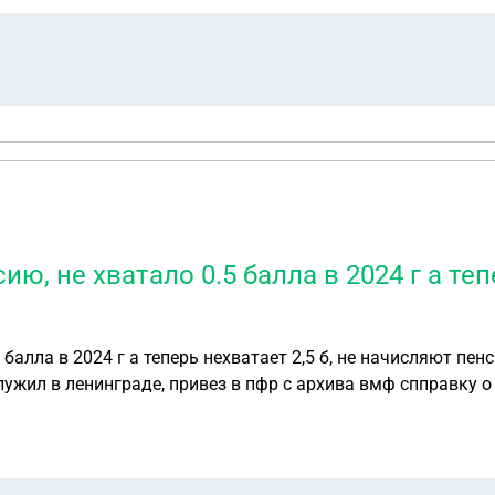
ю, не хватало 0.5 балла в 2024 г а тепе
5 балла в 2024 г а теперь нехватает 2,5 б, не начисляют п
ужил в ленинграде, привез в пфр с архива вмф спправку о 
л ИП платил налоги и в пенсионный, квитанции сохранились т