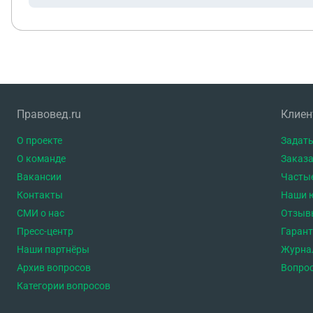
Правовед.ru
Клие
О проекте
Задать
О команде
Заказа
Вакансии
Часты
Контакты
Наши 
СМИ о нас
Отзыв
Пресс-центр
Гаран
Наши партнёры
Журна
Архив вопросов
Вопро
Категории вопросов