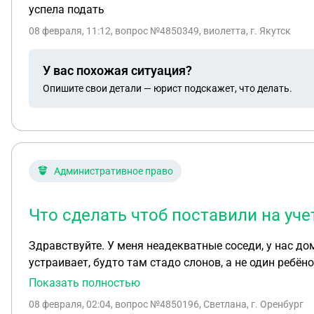
успела подать
08 февраля, 11:12
, вопрос №4850349, виолетта, г. Якутск
У вас похожая ситуация?
Опишите свои детали — юрист подскажет, что делать.
Административное право
Что сделать чтоб поставили на уч
Здравствуйте. У меня неадекватные соседи, у нас до
устраивает, будто там стадо слонов, а не один ребё
в ответ "глава" их семьи пришел пьяный со мной разб
Показать полностью
дома, ибо не реально такое бешенство спокойно вос
08 февраля, 02:04
, вопрос №4850196, Светлана, г. Оренбург