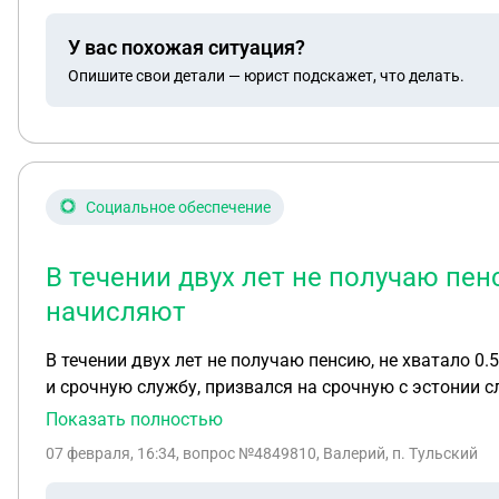
У вас похожая ситуация?
Опишите свои детали — юрист подскажет, что делать.
Социальное обеспечение
В течении двух лет не получаю пенси
начисляют
В течении двух лет не получаю пенсию, не хватало 0.
и срочную службу, призвался на срочную с эстонии сл
также не начисляют баллы за период 1995 г по 2005, бы
Показать полностью
в пенсионный говорят ав архивах искать некому.
07 февраля, 16:34
, вопрос №4849810, Валерий, п. Тульский