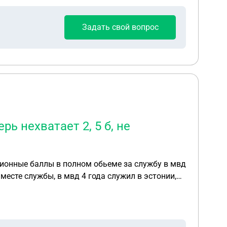
Задать свой вопрос
рь нехватает 2, 5 б, не
енсионные баллы в полном обьеме за службу в мвд
месте службы, в мвд 4 года служил в эстонии,
олько за 1 год за этот год посчитано, ездил