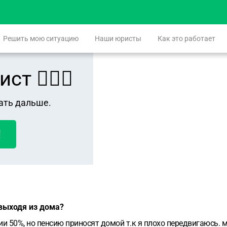
Решить мою ситуацию
Наши юристы
Как это работает
 👨🏻‍⚖️
ать дальше.
!
 выходя из дома?
и 50%, но пенсию приносят домой т.к я плохо передвигаюсь. мо