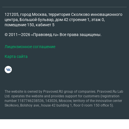
121205, город Москва, территория Сколково инновационного
центра, Большой бульвар, дом 42 строение 1, этаж 0,
помещение 150, кабинет 5
© 2011—2026 «Правовед.ru» Все права защищены.
Лицензионное соглашение
Карта сайта
The website is owned by Pravoved.RU group of companies. Pravoved.Ru Lab
Ltd. operates the website and provides support for customers (registration
number 1187746238536, 143026, Moscow, territory of the innovative center
Skolkovo, Bolshoy ave., house 42 building 1, floor 0 room 150 office 5).