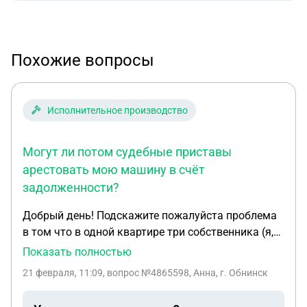
Похожие вопросы
Исполнительное производство
Могут ли потом судебные приставы
арестовать мою машину в счёт
задолженности?
Добрый день! Подскажите пожалуйста проблема
в том что в одной квартире три собственника (я,
мой отец и сестра),то есть у каждого доля. Я там
Показать полностью
не прописана, прописаны сестра и отец. Они
21 февраля, 11:09
, вопрос №4865598, Анна, г. Обнинск
перестали платить за коммунальные услуги.
Могут ли потом судебные приставы арестовать