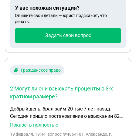
меня собственником ее квартиры. Я не являюсь
У вас похожая ситуация?
ни собственником, ни прописан и не проживаю в
Опишите свои детали — юрист подскажет, что
ней. Плачу алименты на содержание детей по
делать.
исполнительному листу 33%. Правомерно ли
Водоканал решил взыскать долг с меня?
Задать свой вопрос
Гражданское право
2 Могут ли они взыскать проценты в 3-х
кратном размере?
Добрый день, брал займ 20 тыс 7 лет назад.
Сегодня пришло постановление о взыскании 82
тыс ( 20 тыс основной долг+ 60 тыс проценты + 2
Показать полностью
тыс пошлина. 1 Есть ли срок давности по таких
19 февраля, 19:44
, вопрос №4864181, Александр, г.