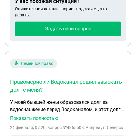
У вас похожая ситуация?
мою машину в счёт задолженности?
Опишите свои детали — юрист подскажет, что
делать.
Задать свой вопрос
Семейное право
Правомерно ли Водоканал решил взыскать
долг с меня?
У моей бывшей жены образовался долг за
водоснабжение перед Водоканалом, и этот долг
Водоканал решил взыскать с меня так как в ее
Показать полностью
квартире долю собственности имеют мои дети от
21 февраля, 07:20
, вопрос №4865508, Андрей , г. Северск
совместного брака. В исковом заявлении указали