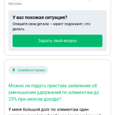
микрозаймам? 2 Могут ли они взыскать
Москва
проценты в 3-х кратном размере?
У вас похожая ситуация?
Опишите свои детали — юрист подскажет, что
делать.
Задать свой вопрос
Семейное право
Можно ли подать приставу заявление об
уменьшении удержаний по алиментам до
25% при низком доходе?
У меня большой долг по элементам один