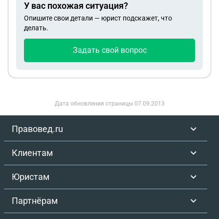
У вас похожая ситуация?
Лекарства жизненно необходимы. Что делать?
Опишите свои детали — юрист подскажет, что
Группа сменилась, болячка другая, а проблема
делать.
осталась. Врачи рурами разводят.
Задать свой вопрос
Дата обновления страницы
07.09.2013
Правовед.ru
Клиентам
Юристам
Партнёрам