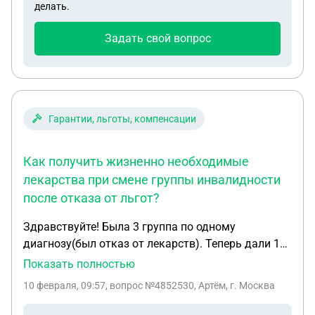
делать.
Задать свой вопрос
Гарантии, льготы, компенсации
Как получить жизненно необходимые
лекарства при смене группы инвалидности
после отказа от льгот?
Здравствуйте! Была 3 группа по одному
диагнозу(был отказ от лекарств). Теперь дали 1
группу по другому заболеванию и прописаны
Показать полностью
дорого стоящие лекарства. Мне их не даю так как
10 февраля, 09:57
, вопрос №4852530, Артём, г. Москва
сказали что у меня отказ. И теперь ждать якобы
год, после заявления на востоновление.