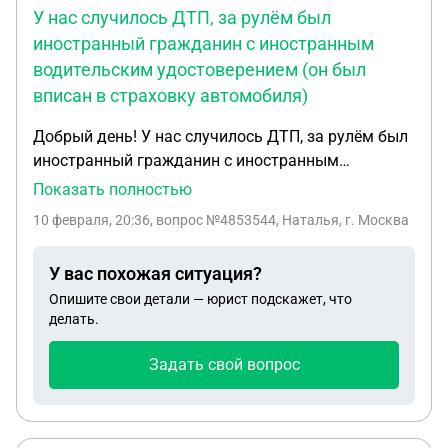
У нас случилось ДТП, за рулём был
иностранный гражданин с иностранным
водительским удостоверением (он был
вписан в страховку автомобиля)
Добрый день! У нас случилось ДТП, за рулём был
иностранный гражданин с иностранным
водительским удостоверением (он был вписан в
Показать полностью
страховку автомобиля). Писали заявление, но
10 февраля, 20:36
, вопрос №4853544, Наталья, г. Москва
страховая отказалась платить. Автомобиль
новый, только два месяца. Что делать?
У вас похожая ситуация?
Опишите свои детали — юрист подскажет, что
делать.
Задать свой вопрос