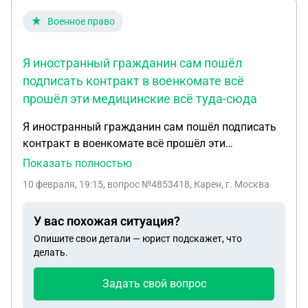
Военное право
Я иностранный гражданин сам пошёл
подписать контракт в военкомате всё
прошёл эти медицинские всё туда-сюда
Я иностранный гражданин сам пошёл подписать
контракт в военкомате всё прошёл эти
медицинские всё туда-сюда приехали последнее
Показать полностью
место вот где этот Ярославская 130 Ну где
10 февраля, 19:15
, вопрос №4853418, Карен, г. Москва
подключают контракт там не знаю подписи
поставил Ну получается ещё не до последнего
У вас похожая ситуация?
нету у меня приказа ещё что я должен поехать
Опишите свои детали — юрист подскажет, что
этот час Ну у меня ещё по отношению жду
делать.
проверка ФСБ Вот с этого момента я имею право
отказаться
Задать свой вопрос