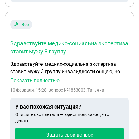
Все
Здравствуйте медико-социальна экспертиза
ставит мужу 3 группу
Здравствуйте, медико-социальна экспертиза
ставит мужу 3 группу инвалидности общею, но
все документы предоставлены по военной травме
Показать полностью
Выписка 100, выписки из больниц, заключение
10 февраля, 15:28
, вопрос №4853003, Татьяна
ввк с группой «в» в следствии ранения Что делать
в этом случаи?
У вас похожая ситуация?
Опишите свои детали — юрист подскажет, что
делать.
Задать свой вопрос