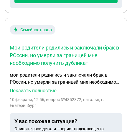
Семейное право
Мои родители родились и заключали брак в
РОссии, но умерли за границей мне
необходимо получить дубликат
мои родители родились и заключали брак в
РОссии, но умерли за границей мне необходимо
получить дубликат свидетельства о рождении
Показать полностью
обоих и свидетельство о браке, как это сделать
10 февраля, 12:56
, вопрос №4852872, наталья, г.
свидетельство о смерти только копия и на
Екатеринбург
иностранном языке, оригинал нет возможности
получить
У вас похожая ситуация?
Опишите свои детали — юрист подскажет, что