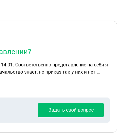
тавлении?
 14.01. Соответственно представление на себя я
городе меня уже физически не будет, т.к
Задать свой вопрос