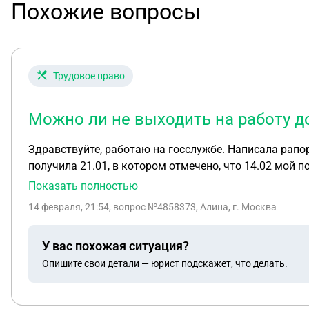
Похожие вопросы
Трудовое право
Можно ли не выходить на работу д
Здравствуйте, работаю на госслужбе. Написала рапор
получила 21.01, в котором отмечено, что 14.02 мой последний рабочий день. Увольняюсь в связи с переездом
Имею ли я права не выходить на работу с новой недел
Показать полностью
переезд.
14 февраля, 21:54
, вопрос №4858373, Алина, г. Москва
У вас похожая ситуация?
Опишите свои детали — юрист подскажет, что делать.