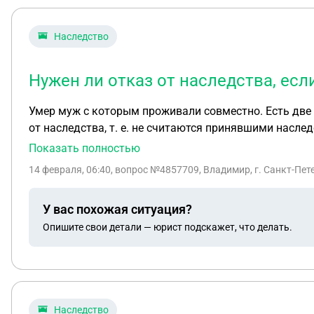
Наследство
Нужен ли отказ от наследства, есл
Умер муж с которым проживали совместно. Есть две 
от наследства, т. е. не считаются принявшими наслед
ли такой отказ обязательным? Также, имеет ли он п
Показать полностью
14 февраля, 06:40
, вопрос №4857709, Владимир, г. Санкт-Пет
У вас похожая ситуация?
Опишите свои детали — юрист подскажет, что делать.
Наследство