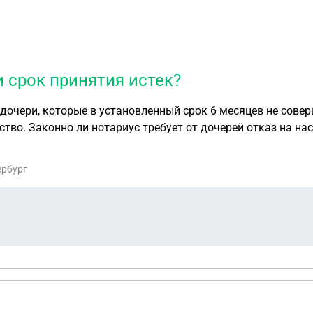
и срок принятия истек?
дочери, которые в установленный срок 6 месяцев не сове
ство. Законно ли нотариус требует от дочерей отказ на на
раво на продление срока принятия наследства?
ербург