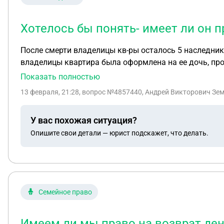
Хотелось бы понять- имеет ли он п
После смерти владелицы кв-ры осталось 5 наследников
владелицы квартира была оформлена на ее дочь, прож
лет не претендовал. Год назад в суд было подано заявление о праве на квартиру одним из внуков . Он племянник умершей в 2023 году. 3 оставшихся ее дети.
Показать полностью
Племянник свое право основывает на завещании написанное его бабушкой 16 лет назад, за три года до ее смерти. Хотелось бы понять- имеет ли он право на эту
13 февраля, 21:28
, вопрос №4857440, Андрей Викторович Зем
квартиру?
У вас похожая ситуация?
Опишите свои детали — юрист подскажет, что делать.
Семейное право
Имеем ли мы право на возврат ден