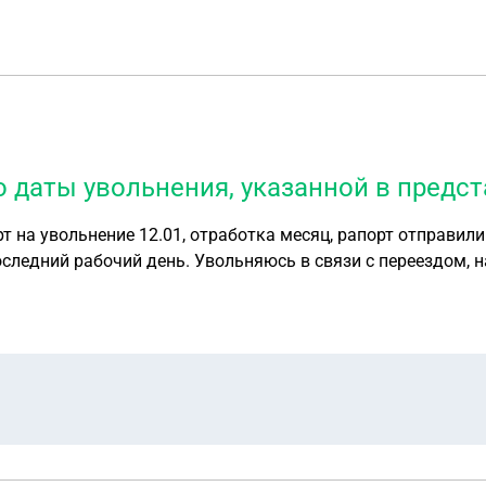
о даты увольнения, указанной в предс
т на увольнение 12.01, отработка месяц, рапорт отправили
, начальство знает, но приказ так у них и нет.
и? Ведь в представлении стоит дата, моя подпись, 17.02 в 