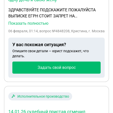
ЗДРАВСТВУЙТЕ ПОДСКАЖИТЕ ПОЖАЛУЙСТА
ВЫПИСКЕ ЕГРН СТОИТ ЗАПРЕТ НА
РЕГИСТРАЦИОННЫЕ ДЕЙСТВИЯ ОТ ФССП У ОТЦА
Показать полностью
И ДОЧЕРИ ВОЗМОЖНО ЛИ ПРОПИСАТЬ ТУДА ЕЩЕ
06 февраля, 01:14
, вопрос №4848208, Кристина, г. Москва
ОДНУ ДОЧЬ И СВОЮ ЖЕНУ ! С НАШЕГО СОГЛАСИЯ
? СОБСТВЕННИКИ МЫ !
У вас похожая ситуация?
Опишите свои детали — юрист подскажет, что
делать.
Задать свой вопрос
Исполнительное производство
14.01.26 судебный пристав отменил