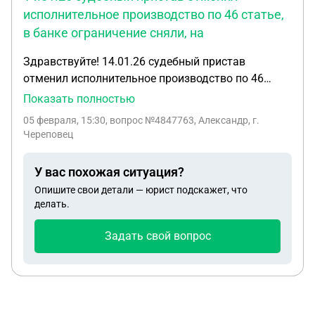
исполнительное производство по 46 статье,
в банке ограничение сняли, на
Здравствуйте! 14.01.26 судебный пристав
отменил исполнительное производство по 46
статье, в банке ограничение сняли, на госуслугах
Показать полностью
все пропало, но работодатель все так же
05 февраля, 15:30
, вопрос №4847763, Александр, г.
удерживает с зарплаты, однако на госуслугах
Череповец
постановление об отмене для работодателя
отсутствует. Писал 3 ходатайства, на сто пристав
У вас похожая ситуация?
ответила, что все направлено, про возврат
Опишите свои детали — юрист подскажет, что
ответила так, все удержанные средства пойдут на
делать.
погашение, хотя у пристава в работе
исполнительных производств нету.
Задать свой вопрос