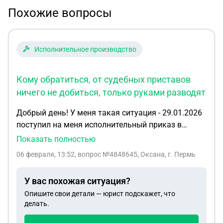
Похожие вопросы
Исполнительное производство
Кому обратиться, от судебных приставов
ничего не добиться, только руками разводят
Добрый день! У меня такая ситуация - 29.01.2026
поступил на меня исполнительный приказ в
размере 70 000, 03.02.2026 бала у судебного
Показать полностью
пристава, взяла реквизиты для оплаты долга.
06 февраля, 13:52
, вопрос №4848645, Оксана, г. Пермь
Через 15 минут после посещения судебных
приставов, долг был мною погашен через личный
У вас похожая ситуация?
кабинет банка. Через 30 минут на госуслуга
Опишите свои детали — юрист подскажет, что
начисления задолженности исчезли, но на
делать.
06.02.2026 денежные средства судебный пристав
не видит, уже 06.02.2026 50% з/п ушла из банка к