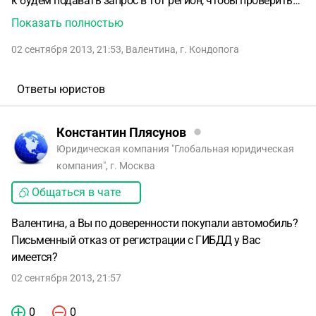
к будем подавать запрос в тот регион, чтобы проверить
информацию и снять ее там с регистрации. Позвонили с
Показать полностью
ГИБДД сказали придти за документам,сказали, что
02 сентября 2013, 21:53
,
Валентина
,
г. Кондопога
собственник машины умер в марте 2013. И спросили как
вы могли ее купить если собственник умер, но деньги я
отдала и не маленькие, документы на машину у меня ,
Ответы юристов
договор купли-продажи у меня, что мне делать дальше
помогите пожалуйста. Вообще как теперь ее мне на себя
Константин Плясунов
зарегестрировать
Юридическая компания "Глобальная юридическая
компания", г. Москва
Общаться в чате
Валентина, а Вы по доверенности покупали автомобиль?
Письменный отказ от регистрации с ГИБДД у Вас
имеется?
02 сентября 2013, 21:57
0
0