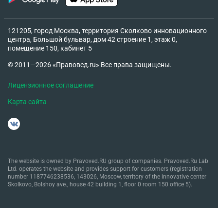
121205, город Москва, территория Сколково инновационного
центра, Большой бульвар, дом 42 строение 1, этаж 0,
помещение 150, кабинет 5
© 2011—2026 «Правовед.ru» Все права защищены.
Лицензионное соглашение
Карта сайта
The website is owned by Pravoved.RU group of companies. Pravoved.Ru Lab
Ltd. operates the website and provides support for customers (registration
number 1187746238536, 143026, Moscow, territory of the innovative center
Skolkovo, Bolshoy ave., house 42 building 1, floor 0 room 150 office 5).