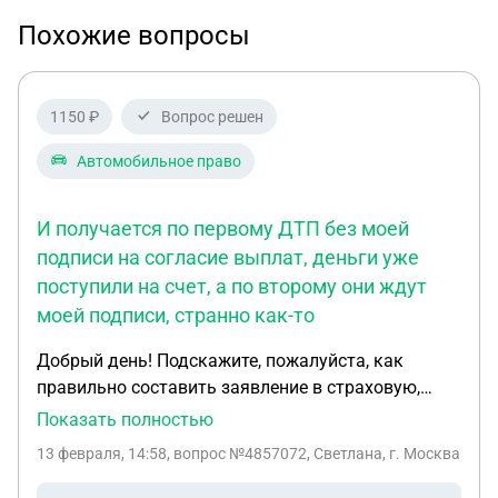
Похожие вопросы
1150 ₽
Вопрос решен
Автомобильное право
И получается по первому ДТП без моей
подписи на согласие выплат, деньги уже
поступили на счет, а по второму они ждут
моей подписи, странно как-то
Добрый день! Подскажите, пожалуйста, как
правильно составить заявление в страховую,
хочу изменить форму возмещения с денежной
Показать полностью
выплаты на устранения повреждений на СТО
13 февраля, 14:58
, вопрос №4857072, Светлана, г. Москва
страховой компании. 25.01.26 попала в ДТП
разбили задний бампер с фарами(являюсь