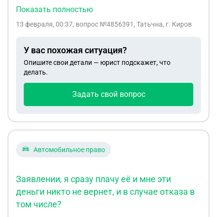
должник. Но, верно указаны только моя фамилия,
Показать полностью
дата рождения, паспортные данные и адрес
13 февраля, 00:37
, вопрос №4856391, Татьчна, г. Киров
регистрации, ( имя, отчество, место рождения -
неверно). Не оплатила вовремя, там очень
У вас похожая ситуация?
маленькая сумма, но теперь видимо, придётся
Опишите свои детали — юрист подскажет, что
ещё и госпошлину платить. Как правильно
делать.
поступить, долг оплачу, но не хочу платить
госпошлину. Спасибо!
Задать свой вопрос
Автомобильное право
Заявлении, я сразу плачу её и мне эти
деньги никто не вернет, и в случае отказа в
том числе?