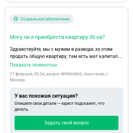
Социальное обеспечение
Могу ли я приобрести квартиру 36 кв?
Здравствуйте, мы с мужем в разводе, хз отим
продать общую квартиру, там есть мат капитал.
Квартира 76 кв, доли не выделены. Могу ли я
Показать полностью
купить квартиру меньшей площади в другом
17 февраля, 00:54
, вопрос №4860666, Анастасия, г.
регионе? Продаем в Ставропольском крае, хочу
Москва
купить в Краснодарском крае. Могу ли я
приобрести квартиру 36 кв? Я знаю что надо
У вас похожая ситуация?
выделять доли, а потом продавать . Но не знаю,
Опишите свои детали — юрист подскажет, что
могу ли купить меньшей площади. Также вопрос:
делать.
чтобы продать квартиру по опекам надо ездить с
бывшим мужем вместе или он может один
Задать свой вопрос
подавать документы с моего согласия? А то