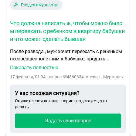
Раздел имущества
Что должна написать ж, чтобы можно было
м переехать с ребенком в квартиру бабушки
и что может сделать бывшая
После развода , муж хочет переехать с ребенком
несовершеннолетним к бабушке, продать
квартиру нынешнюю купленную с мат капиталом
Показать полностью
и поделить с женой. Сейчас в квартире доля
17 февраля, 01:04
, вопрос №4860634, Алекс, г. Мурманск
ребенка 2/3 , чтобы переехать нужно выделить
долю в квартире бабушки. Что должна написать
У вас похожая ситуация?
ж, чтобы можно было м переехать с ребенком в
Опишите свои детали — юрист подскажет, что
квартиру бабушки и что может сделать бывшая
делать.
если передумает, может ли она забрать ребенка и
претендовать на долю в чужой квартире , продать
Задать свой вопрос
или что то еще?