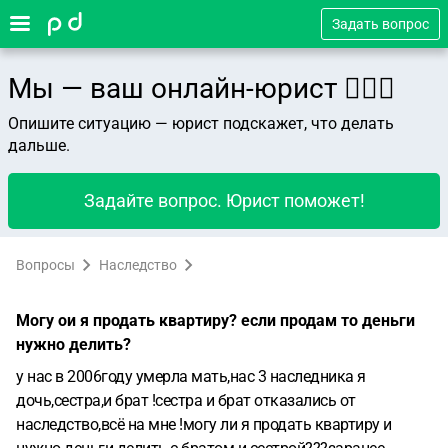
Задать вопрос
Мы — ваш онлайн-юрист 👨🏻‍⚖️
Опишите ситуацию — юрист подскажет, что делать
дальше.
Задайте вопрос. Юрист поможет!
Вопросы
Наследство
Могу ои я продать квартиру? если продам то деньги
нужно делить?
у нас в 2006году умерла мать,нас 3 наследника я
дочь,сестра,и брат !сестра и брат отказались от
наследство,всё на мне !могу ли я продать квартиру и