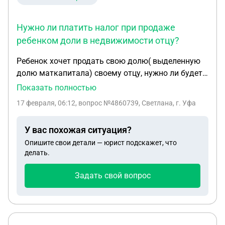
Нужно ли платить налог при продаже
ребенком доли в недвижимости отцу?
Ребенок хочет продать свою долю( выделенную
долю маткапитала) своему отцу, нужно ли будет
ему платить налог за продажу доли , если цена
Показать полностью
минимальная ? Если да, то будет ли учитываться
17 февраля, 06:12
, вопрос №4860739, Светлана, г. Уфа
кадастровая стоимость недвижимости, при
начислении налога?
У вас похожая ситуация?
Опишите свои детали — юрист подскажет, что
делать.
Задать свой вопрос