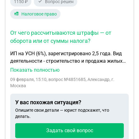
1150 ₽
Вопрос решен
Налоговое право
От чего рассчитываются штрафы — от
оборота или от суммы налога?
ИП на УСН (6%), зарегистрировано 2,5 года. Вид
деятельности - строительство и продажа жилых
домов. В 2024 году продан 1 дом, доход отражён
Показать полностью
корректно. В 2025 году продано 3 дома, общий
09 февраля, 15:10
, вопрос №4851685, Александр, г.
оборот около 16 млн руб. Денежные средства
Москва
получены: - 10 млн руб. на банковскую карту
физического лица (ИП), - 6 млн руб. наличными, на
У вас похожая ситуация?
расчётный счёт ИП средства не поступали. Доход
Опишите свои детали — юрист подскажет, что
фактически получен от предпринимательской
делать.
деятельности. Налоги по УСН за 2025 год ещё не
уплачены, декларация не подана. Позиция: хотим
Задать свой вопрос
добровольно корректно отразить весь доход в