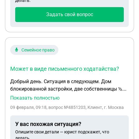
делать.
Задать свой вопрос
Семейное право
Может в виде письменного ходатайства?
Добрый день. Ситуация в следующем. Дом
блокированной застройки, две собственницы ½.
Одна из собственников подала в суд, (раздел в
Показать полностью
натуре). Исковое заявление участника долевой
09 февраля, 09:18
, вопрос №4851203, Клиент, г. Москва
собственности о выделе в натуре своей доли. Из
общего имущества – жилого дома. Я, Морозова Т
У вас похожая ситуация?
Н, являюсь собственником. Собственником
Опишите свои детали — юрист подскажет, что
остальной части дома является моя сестра,
делать.