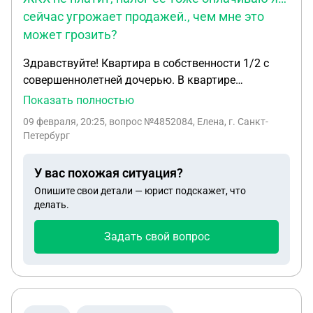
сейчас угрожает продажей., чем мне это
может грозить?
Здравствуйте! Квартира в собственности 1/2 с
совершеннолетней дочерью. В квартире
прописаны: я (мать собственник 1/2 доли), отец,
Показать полностью
сестра. Собственник- дочь с нами не общается, в
09 февраля, 20:25
, вопрос №4852084, Елена, г. Санкт-
квартире не проживает, за квартиру услуги ЖКХ
Петербург
не платит, налог ее тоже оплачиваю я… сейчас
угрожает продажей.., чем мне это может грозить?!
У вас похожая ситуация?
Опишите свои детали — юрист подскажет, что
делать.
Задать свой вопрос