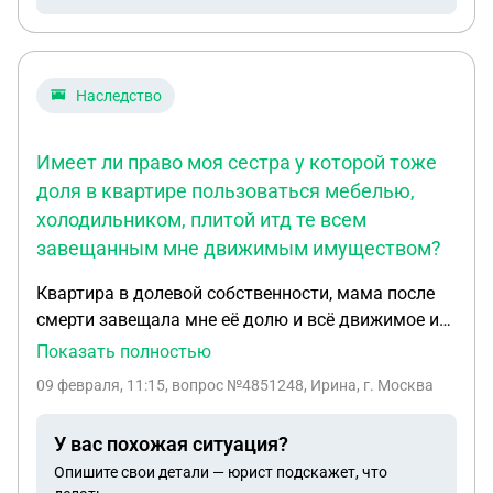
декларации ИП и уплатить налог. Вопросы: 1.
Какие реальные риски переквалификации и
доначислений при такой ситуации? 2. Возможно
ли ограничиться добровольной уплатой налога и
Наследство
пеней до начала проверки? 3. Как корректно
оформить поступления (с карты физлица и
Имеет ли право моя сестра у которой тоже
наличные) для отражения в учёте? 4. От чего
доля в квартире пользоваться мебелью,
рассчитываются штрафы — от оборота или от
холодильником, плитой итд те всем
суммы налога? Интересует юрист с практикой
завещанным мне движимым имуществом?
сопровождения налоговых проверок и споров с
ФНС.
Квартира в долевой собственности, мама после
смерти завещала мне её долю и всё движимое и
недвижимое имущество. Имеет ли право моя
Показать полностью
сестра у которой тоже доля в квартире
09 февраля, 11:15
, вопрос №4851248, Ирина, г. Москва
пользоваться мебелью, холодильником, плитой
итд те всем завещанным мне движимым
У вас похожая ситуация?
имуществом?
Опишите свои детали — юрист подскажет, что