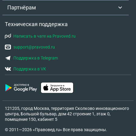
противопожарным нормам, обеспечивая
Партнёрам
необходимый предел огнестойкости. Стена
должна соответствовать действующим
Техническая поддержка
Строительным нормам и правилам (СНиП) по
индексу изоляции воздушного шума, чтобы
Написать в чате на Pravoved.ru
обеспечить комфортное проживание в обеих
support@pravoved.ru
образованных частях дома. Предлагаю Вам
совместно обсудить детали данного проекта,
Поддержка в Telegram
включая выбор подрядной организации для
Поддержка в VK
строительства стены, а также раздел расходов на
ее возведение и последующее оформление
перепланировки в уполномоченных органах.
Готова к конструктивному диалогу для
скорейшего и цивилизованного решения нашего
121205, город Москва, территория Сколково инновационного
общего вопроса.) С данными условиями истец не
центра, Большой бульвар, дом 42 строение 1, этаж 0,
согласна, в связи с тем, что считаю необходимым
помещение 150, кабинет 5
провести строительно-техническую экспертизу и
© 2011—2026 «Правовед.ru» Все права защищены.
для меня более надежно произвести выдел своей