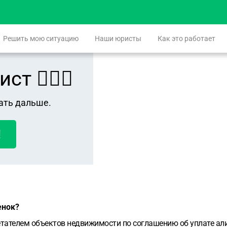
Решить мою ситуацию
Наши юристы
Как это работает
 👨🏻‍⚖️
ать дальше.
!
енок?
ретателем объектов недвижимости по соглашению об уплате а