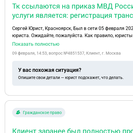
Тк ссылаются на приказ МВД Росси
услуги является: регистрация тран
Сергей Юрист, Красноярск, Был в сети 05 февраля 2025 в 07:00 ЧатУслугиСобытияФайлыЗаметки Сегодня В данный момент мы занимаемся для вас поиском
юриста. Ожидайте, пожалуйста. Как правило, юристы 
увеличиться. Обязательно зайдите проверить сообщения. Вы запросили предварительную консультацию в чате. Кратко о проблеме: При первичн
Показать полностью
через гос услуги о постановке авто на учет была оп
09 февраля, 14:53
, вопрос №4851537, Клиент, г. Москва
транспорта. По заявлению на следующий день пришел 
заявление, госпошлину выдало отплатить или испол
У вас похожая ситуация?
полодительный комментарий. Вопрос не заставят ли н
Опишите свои детали — юрист подскажет, что делать.
07.08.2013г п9 "результатом предоставления государ
средства;
Гражданское право
Клиент заранее был полностью пр