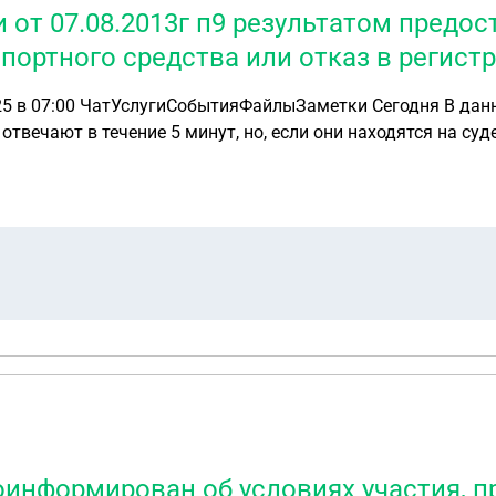
 от 07.08.2013г п9 результатом предо
спортного средства или отказ в регист
отвечают в течение 5 минут, но, если они находятся на с
ом заявлении
лачена пошлина, в квитанции с гос услуг в назначении пла
отказ в регистрации тк на машине стоит запрет. После сн
ьзовать ранее оплаченную. Выбрали использовать ранее о
ас еще раз оплачивать пошлину, что услуга оказана, хоть
ственной услуги является: регистрация транспортного сред
оинформирован об условиях участия, п