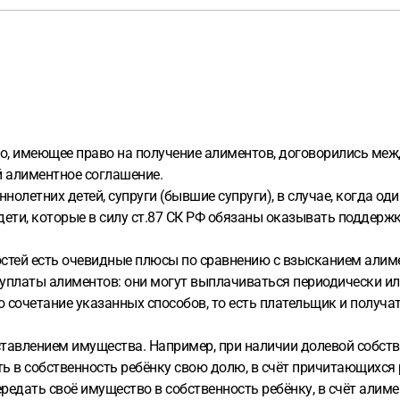
ицо, имеющее право на получение алиментов, договорились меж
й алиментное соглашение.
олетних детей, супруги (бывшие супруги), в случае, когда од
е дети, которые в силу ст.87 СК РФ обязаны оказывать подд
тей есть очевидные плюсы по сравнению с взысканием алимент
 уплаты алиментов: они могут выплачиваться периодически и
 сочетание указанных способов, то есть плательщик и получ
авлением имущества. Например, при наличии долевой собстве
ь в собственность ребёнку свою долю, в счёт причитающихся 
редать своё имущество в собственность ребёнку, в счёт алиме