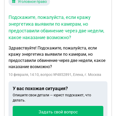
Уголовное право
месяц за разбитую фару его машины пр причине
отказа страховой исполнить договор
страхования. А также хочу потребовать
Подскажите, пожалуйста, если кражу
компенсацию морального ущерба от стресса от
энергетика выявили по камерам, но
аварии. Тогда я в 2-3 секунды по видео записи с
предоставили обвинение через две недели,
камеры переднего вида моей машины едва не
какое наказание возможно?
столкнулась с грузовиком на скорости от
бокового удара. Думаю выиграть в суде дело и
Здравствуйте! Подскажите, пожалуйста, если
получить 50 тысяч долларов за моральный ущерб
кражу энергетика выявили по камерам, но
и вред и 2000 долларов за оплату украинцу за
предоставили обвинение через две недели, какое
разбитую фару, где даже потом горела лампочка
наказание возможно?
10 февраля, 14:10
, вопрос №4852891, Елена, г. Москва
У вас похожая ситуация?
Опишите свои детали — юрист подскажет, что
делать.
Задать свой вопрос