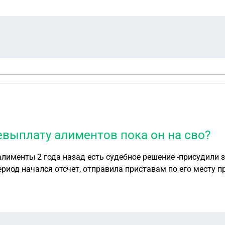
невыплату алиментов пока он на сво?
алименты 2 года назад есть судебное решение -присудили 
ериод начался отсчет, отправила приставам по его месту 
 месту службы на взыскание алиментов. Могу ли я подать 
енты ( своего жилья нет живем у мамы) планирую в этом го