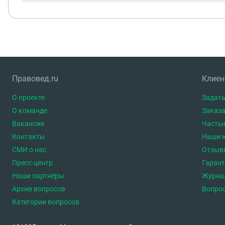
Правовед.ru
Клие
О проекте
Задать
О команде
Заказа
Вакансии
Часты
Контакты
Наши 
СМИ о нас
Отзыв
Пресс-центр
Гаран
Наши партнёры
Журна
Архив вопросов
Вопро
Категории вопросов