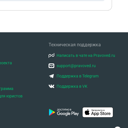
Техническая поддержка
Написать в чате на Pravoved.ru
роекта
support@pravoved.ru
Поддержка в Telegram
Поддержка в VK
ограмма
для юристов