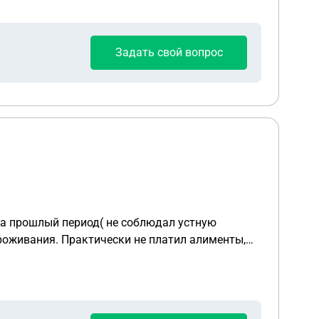
Задать свой вопрос
за прошлый период( не соблюдал устную
проживания. Практически не платил алименты,
на неустойку за невыплату алиментов пока он
ду брать ипотеку для нас с ребенком.