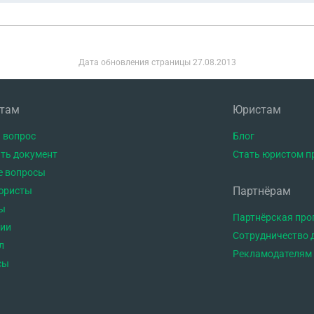
Дата обновления страницы
27.08.2013
нтам
Юристам
 вопрос
Блог
ть документ
Стать юристом п
е вопросы
Партнёрам
юристы
ы
Партнёрская пр
тии
Сотрудничество 
л
Рекламодателям
сы