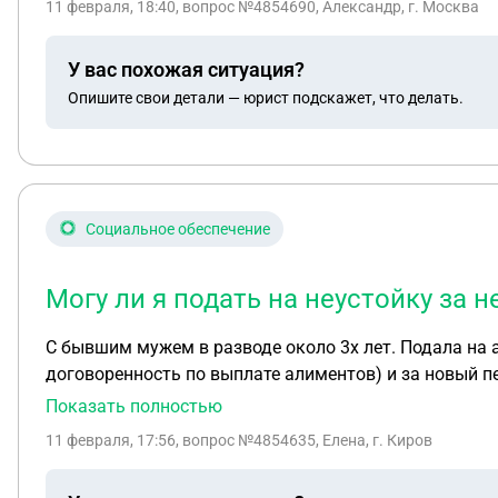
11 февраля, 18:40
, вопрос №4854690, Александр, г. Москва
У вас похожая ситуация?
Опишите свои детали — юрист подскажет, что делать.
Социальное обеспечение
Могу ли я подать на неустойку за 
С бывшим мужем в разводе около 3х лет. Подала на 
договоренность по выплате алиментов) и за новый п
недавно ушел на сво. Приставы подали запрос по его
Показать полностью
на сво? И так же могу ли я подать на жилищные алим
11 февраля, 17:56
, вопрос №4854635, Елена, г. Киров