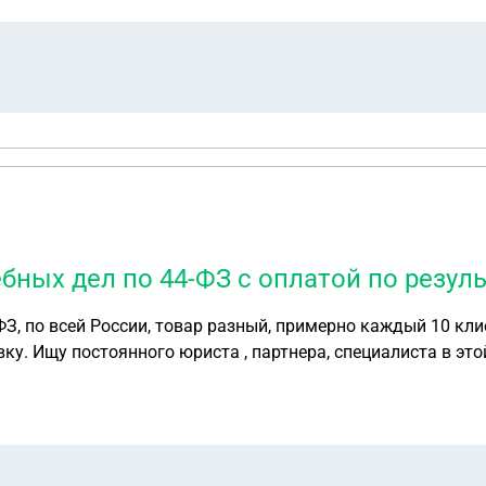
бных дел по 44-ФЗ с оплатой по резуль
рым надо
ку. Ищу постоянного юриста , партнера, специалиста в это
ика, я забираю свои деньги, штрафы, неустойку а вы свои, за юрид
одобрит суд, если не выиграли дело то и вашей оплаты нет