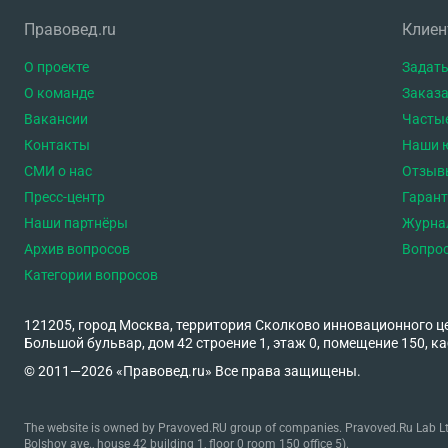
Правовед.ru
Клие
О проекте
Задать
О команде
Заказа
Вакансии
Часты
Контакты
Наши 
СМИ о нас
Отзыв
Пресс-центр
Гаран
Наши партнёры
Журна
Архив вопросов
Вопро
Категории вопросов
121205, город Москва, территория Сколково инновационного ц
Большой бульвар, дом 42 строение 1, этаж 0, помещение 150, ка
© 2011—2026 «Правовед.ru» Все права защищены.
The website is owned by Pravoved.RU group of companies. Pravoved.Ru Lab Ltd
Bolshoy ave., house 42 building 1, floor 0 room 150 office 5).