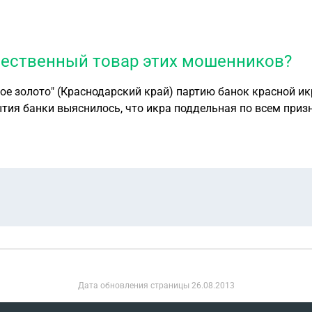
чественный товар этих мошенников?
ое золото" (Краснодарский край) партию банок красной икр
тия банки выяснилось, что икра поддельная по всем приз
 вернуть деньги за некачественный товар этих мошенников
Дата обновления страницы
26.08.2013