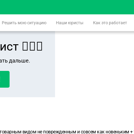
Решить мою ситуацию
Наши юристы
Как это работает
 👨🏻‍⚖️
ать дальше.
!
 товарным видом не поврежденным и совсем как новеньким + у