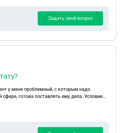
Задать свой вопрос
тату?
й сфере, готова поставлять ему дела. Условие
ические услуги, за ведение дела и
. Пишите если вам это интересно. Благодарю!