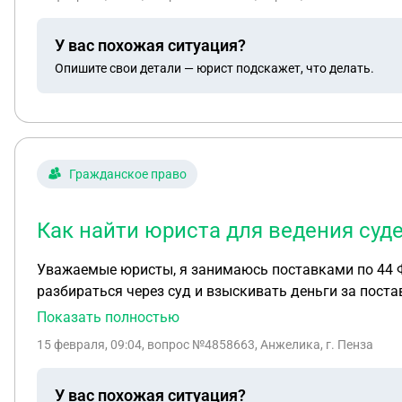
У вас похожая ситуация?
Опишите свои детали — юрист подскажет, что делать.
Гражданское право
Как найти юриста для ведения суде
Уважаемые юристы, я занимаюсь поставками по 44 ФЗ, по всей России, товар разный, примерно каждый 10 клиент у меня проблемный, с кото
разбираться через суд и взыскивать деньги за постав
одно- вашу оплату вы получаете по результату суда с ответч
Показать полностью
представительство в суде, в любом размере который 
15 февраля, 09:04
, вопрос №4858663, Анжелика, г. Пенза
У вас похожая ситуация?