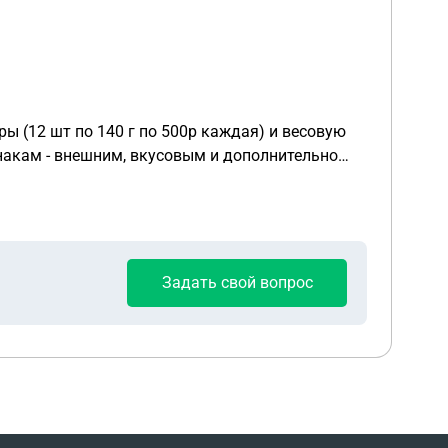
ы (12 шт по 140 г по 500р каждая) и весовую
накам - внешним, вкусовым и дополнительно
? Посылку получили сегодня, 14.02.26 г, в
Задать свой вопрос