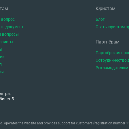
нтам
Юристам
 вопрос
Блог
ть документ
Стать юристом п
е вопросы
Партнёрам
юристы
ы
Партнёрская пр
тии
Сотрудничество 
л
Рекламодателям
сы
ентра,
бинет 5
. operates the website and provides support for customers (registration number 11