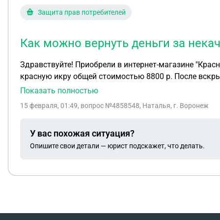
Защита прав потребителей
Как можно вернуть деньги за нека
Здравствуйте! Приобрели в интернет-магазине "Красн
красную икру общей стоимостью 8800 р. После вскры
примененным способам домашней проверки. Как можно
Показать полностью
CDEK, чек сохранился.
15 февраля, 01:49
, вопрос №4858548, Наталья, г. Воронеж
У вас похожая ситуация?
Опишите свои детали — юрист подскажет, что делать.