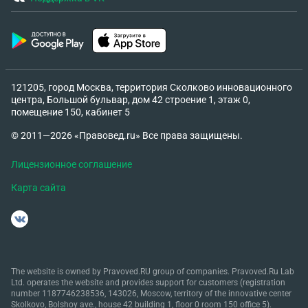
официально отобразить выявленные нарекания в
Акте (если да то в каком) а также официально
уведомить Исполнителя о времени проведения
выявления недоделок (на каком основании ст.
или п.договора или закона) и если он не явится то
121205, город Москва, территория Сколково инновационного
как это зафиксировать все вышеперечисленное
центра, Большой бульвар, дом 42 строение 1, этаж 0,
(составить Акт выявления недоделок, с пометкой
помещение 150, кабинет 5
о том что Исполнитель уведомлен о дате выверки
© 2011—2026 «Правовед.ru» Все права защищены.
но на нее не явился)? 5) Какое досудебное
претензионное письмо необходимо отправить
Лицензионное соглашение
Заказчику в адрес Исполнителя (письмо,
Карта сайта
претензию или уведомление) и что необходимо в
него приложить (расчет суммы неустойки, копии
договора и расписок, фото нареканий и т.д.)? 6) В
случае отказа Исполнителя выполнить
вышеуказанные пункты, то может ли Заказчик
обратиться с Иском в Суд (если да, то в какой суд
The website is owned by Pravoved.RU group of companies. Pravoved.Ru Lab
Ltd. operates the website and provides support for customers (registration
и по какому адресу, а также по каким
number 1187746238536, 143026, Moscow, territory of the innovative center
вышеуказанным пунктам (какие можно решить
Skolkovo, Bolshoy ave., house 42 building 1, floor 0 room 150 office 5).