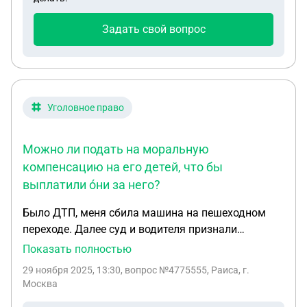
Задать свой вопрос
Уголовное право
Можно ли подать на моральную
компенсацию на его детей, что бы
выплатили о́ни за него?
Было ДТП, меня сбила машина на пешеходном
переходе. Далее суд и водителя признали
виновным. Приговорили ему компенсацию
Показать полностью
морального вреда в N-сумму. В итоге спустя год
29 ноября 2025, 13:30
, вопрос №4775555, Раиса, г.
виновник умирает,так не выплатив ни рубля.
Москва
Можно ли подать на моральную компенсацию на