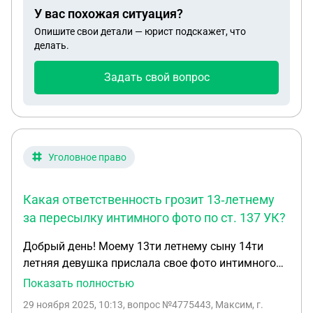
его детей, что бы выплатили о́ни за него?
У вас похожая ситуация?
Опишите свои детали — юрист подскажет, что
делать.
Задать свой вопрос
Уголовное право
Какая ответственность грозит 13‑летнему
за пересылку интимного фото по ст. 137 УК?
Добрый день! Моему 13ти летнему сыну 14ти
летняя девушка прислала свое фото интимного
характера. Он это фото переслал третьему лицу.
Показать полностью
Девушка написала заявление на моего сына.
29 ноября 2025, 10:13
, вопрос №4775443, Максим, г.