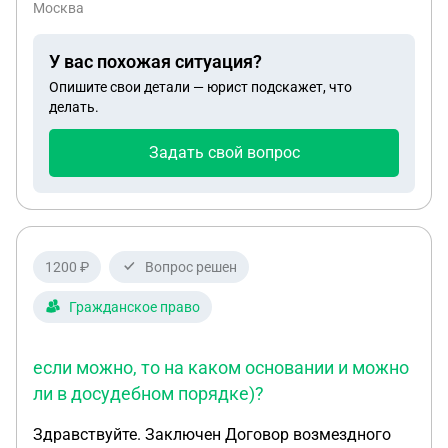
Меняют 137 ст. Ук. Какая может быть
Москва
ответственность? Можно ли рассматривать её
действия, как домогательство?
У вас похожая ситуация?
Опишите свои детали — юрист подскажет, что
делать.
Задать свой вопрос
1200 ₽
Вопрос решен
Гражданское право
если можно, то на каком основании и можно
ли в досудебном порядке)?
Здравствуйте. Заключен Договор возмездного