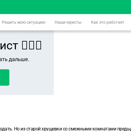
Решить мою ситуацию
Наши юристы
Как это работает
 👨🏻‍⚖️
ать дальше.
!
 продать. Но из старой хрущевки со смежными комнатами пред