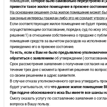
помещения, к
оторое было самовольно переустроено и (
привести такое жилое помещение в прежнее состояние
На основании решения суда жилое помещение может быть
законные интересы граждан либо это не создает угрозу 
Если соответствующее жилое помещение не будет привед
осуществляющим согласование, порядке, суд по иску эт
решение:1) в отношении собственника о продаже с публ
помещения средств за вычетом расходов на исполнение
приведению его в прежнее состояние.
То есть, если к Вам не было предъявлено уполномочен
обратиться с заявлением
об утверждении ( согласовани
Срок рассмотрения заявления о получении согласия на и
течение трех дне с момента принятия решения по вопр
со своим решением в адрес заявителя.
В случае отказа уполномоченного органа утвердить про
будет учитываться, что
что данное жилое помещение ВЫ
При подаче обоснованного иска Вы имеете все шансы н
Смогу оказать услугу по составлению заявления о согл
вопроса в Вашу пользу.