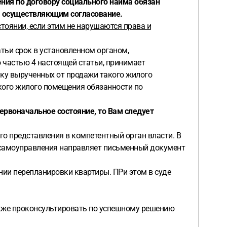
ния по договору социального найма обязан
м, осуществляющим согласование.
тоянии, если этим не нарушаются права и
тьи срок в установленном органом,
о частью 4 настоящей статьи, принимает
ику вырученных от продажи такого жилого
кого жилого помещения обязанности по
ервоначальное состояние, то Вам следует
го представления в компетентный орган власти. В
о самоуправления направляет письменный документ
нии перепланировки квартиры. ПРи этом в суде
также проконсультировать по успешному решению