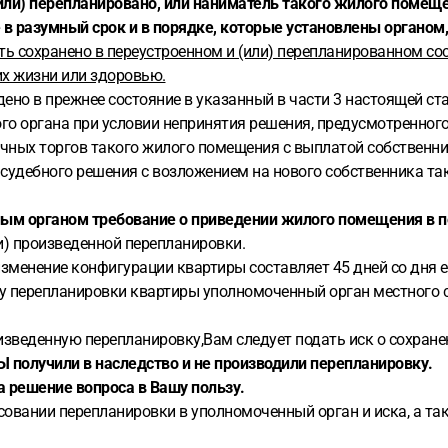
или) перепланировано, или наниматель такого жилого помеще
 в разумный срок и в порядке, которые установлены органо
 сохранено в переустроенном и (или) перепланированном сос
их жизни или здоровью.
ено в прежнее состояние в указанный в части 3 настоящей ста
ого органа при условии непринятия решения, предусмотренног
ичных торгов такого жилого помещения с выплатой собственн
 судебного решения с возложением на нового собственника та
ным органом требование о приведении жилого помещения в п
и) произведенной перепланировки.
зменение конфигурации квартиры составляет 45 дней со дня е
осу перепланировки квартиры уполномоченный орган местног
изведенную перепланировку,Вам следует подать иск о сохране
 получили в наследство и не производили перепланировку.
а решение вопроса в Вашу пользу.
асовании перепланировки в уполномоченный орган и иска, а 