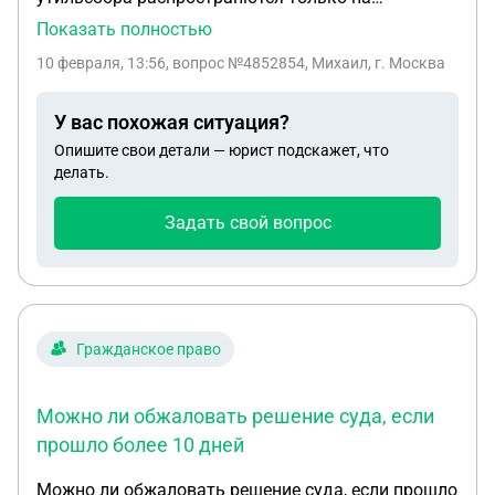
автомобили ввезеные в РФ после 1 декабря 2025
Показать полностью
г. Тогда вопрос: - сохранится ли льготный
10 февраля, 13:56
, вопрос №4852854, Михаил, г. Москва
утильсбор если машина ввезена, к примеру в
сентябре 2024 года, (т.е. до вступления в
У вас похожая ситуация?
законную силу постановления 1713 о внесении
Опишите свои детали — юрист подскажет, что
изменений....) при этом на учёт в ГИБДД не
делать.
ставилась, и собственник не менялся?
Задать свой вопрос
Гражданское право
Можно ли обжаловать решение суда, если
прошло более 10 дней
Можно ли обжаловать решение суда, если прошло