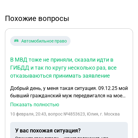
Похожие вопросы
Автомобильное право
В МВД тоже не приняли, сказали идти в
ГИБДД и так по кругу несколько раз, все
отказываються принимать заявление
Добрый день, у меня такая ситуация. 09.12.25 мой
бывший гражданский муж передвигался на моей
машине, остановили дпс, Вод. Удост.лишен, от
Показать полностью
медосведетельствования отказался. Его
10 февраля, 20:43
, вопрос №4853623, Юлия, г. Москва
задержали, отстранили от управления, машины
отвезли на стоянку ГИБДД. Сначала я обратилась
У вас похожая ситуация?
в ГИБДД для возврата ТС, мне устно отказали,