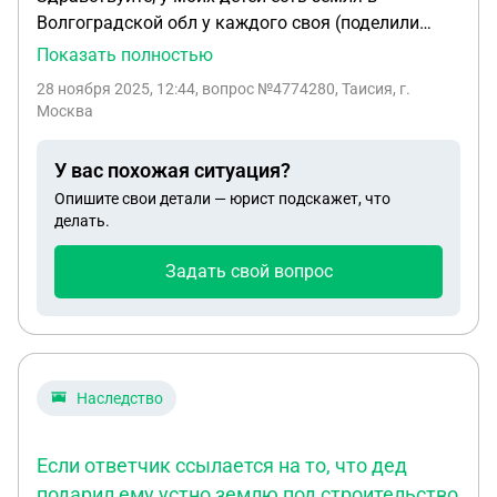
Волгоградской обл у каждого своя (поделили
участок, размеживали ) Каждому присвоили
Показать полностью
кадастровые номера Получили разрешение от
28 ноября 2025, 12:44
, вопрос №4774280, Таисия, г.
опеки на продажу Мы живём и прописаны в
Москва
Мурманской обл. Можем ли мы продать землю в
нашем регионе или нам ехать туда и оформлять
У вас похожая ситуация?
договор купли продажи там ?
Опишите свои детали — юрист подскажет, что
делать.
Задать свой вопрос
Наследство
Если ответчик ссылается на то, что дед
подарил ему устно землю под строительство