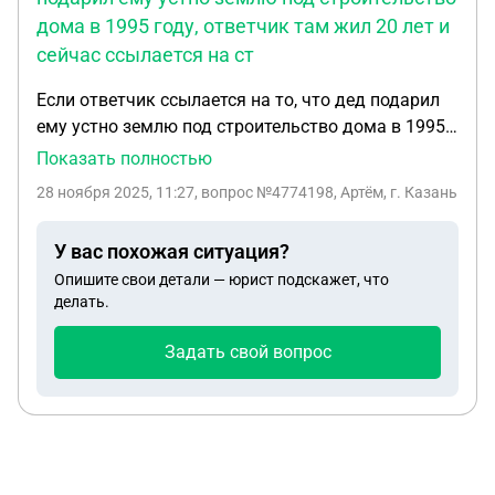
дома в 1995 году, ответчик там жил 20 лет и
сейчас ссылается на ст
Если ответчик ссылается на то, что дед подарил
ему устно землю под строительство дома в 1995
году, ответчик там жил 20 лет и сейчас ссылается
Показать полностью
на ст. 234 приобретательной давности. 3 года
28 ноября 2025, 11:27
, вопрос №4774198, Артём, г. Казань
назад дед в завещании указал, что наследует
земельный участок и дом всем своим детям,
У вас похожая ситуация?
включая ответчика. Сам дед умер 3 года назад.
Опишите свои детали — юрист подскажет, что
Оформили дом по наследству только в 2024 году .
делать.
Оформила тётя ответчика 2 дома на себя: тот
дом, где жил дед и самострой, где жил ответчик.
Задать свой вопрос
Эти дома на одном земельном участке стоят.
Другие наследники, кого указывал дед в своём
завещании, могут претендовать на этот
самострой или нет? Все 20 лет на этот самострой
никаких документов не было, построен он был на