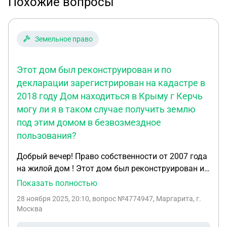
Похожие вопросы
Земельное право
Этот дом был реконструирован и по
декларации зарегистрирован на кадастре в
2018 году Дом находиться в Крыму г Керчь
могу ли я в таком случае получить землю
под этим домом в безвозмездное
пользования?
Добрый вечер! Право собственности от 2007 года
на жилой дом ! Этот дом был реконструирован и
по декларации зарегистрирован на кадастре в
Показать полностью
2018 году Дом находиться в Крыму г Керчь могу
28 ноября 2025, 20:10
, вопрос №4774947, Маргарита, г.
ли я в таком случае получить землю под этим
Москва
домом в безвозмездное пользования ?