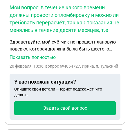
Мой вопрос: в течение какого времени
должны провести опломбировку и можно ли
требовать перерасчёт, так как показания не
менялись в течение десяти месяцев, т.е
Здравствуйте, мой счётчик не прошел плановую
поверку, которая должна была быть шестого
августа 2025 года. Так как в квартире никто не
Показать полностью
проживает, с марта месяца 2025 года показания
20 февраля, 10:36
, вопрос №4864727, Ирина, п. Тульский
счётчика не менялись. Мне начислялась оплата
за пользование услугой водоснабжения по
У вас похожая ситуация?
нормативу и затем по повышенному тарифу. 27
Опишите свои детали — юрист подскажет, что
января 2026 года счётчика прошел поверку с
делать.
теми же показаниями, но отсутствием пломбы. Я
подала заявление в ЖКХ об опломбировке 29
Задать свой вопрос
января 2026 года, мне обещали опломбировать
счётчик в течение трёх недель, но так и не
оказали услугу, так не была согласована дата, и