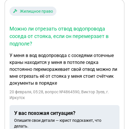
мои просьбы были проигнорированы, ссылаясь
на большое количество заявок. Мой вопрос: в
Жилищное право
течение какого времени должны провести
опломбировку и можно ли требовать перерасчёт,
Можно ли отрезать отвод водопровода
так как показания не менялись в течение десяти
соседа от стояка, если он перемерзает в
месяцев, т.е. и до поверки. Счётчик все это время
подполе?
был исправен.
У меня в вод водопровода с соседями отсечные
краны находится у меня в потполе седка
постоянно переморажевает свой отвод можно ли
мне отрезать её от стояка у меня стоит счётчик
документы в порядке
20 февраля, 05:28
, вопрос №4864590, Виктор Зуев, г.
Иркутск
У вас похожая ситуация?
Опишите свои детали — юрист подскажет, что
делать.