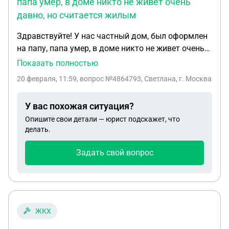
папа умер, в доме никто не живет очень
давно, но считается жилым
Здравствуйте! У нас частный дом, был оформлен
на папу, папа умер, в доме никто не живет очень
давно, но считается жилым, пришла квитанция на
Показать полностью
воту с большой суммой, пошла в водоканал,
20 февраля, 11:59
, вопрос №4864793, Светлана, г. Москва
спросила откуда такая сумма, они ответили что
считают по нормативу, при условии что у нас есть
У вас похожая ситуация?
счётчик воды который находится возле двора в
Опишите свои детали — юрист подскажет, что
люке, но они сказали что это не аргумент и что
делать.
делать?
Задать свой вопрос
ЖКХ