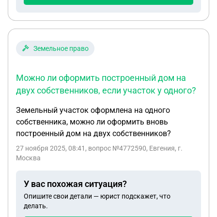
договора. Хочу попросить образец договора
купли продажи на гараж и земельный участок под
ним, учитывая, что в роли покупателя 1 человек, а
в роли продавца супружеская пара которые оба
Земельное право
являются собственниками недвижимости
Можно ли оформить построенный дом на
двух собственников, если участок у одного?
Земельный участок оформлена на одного
собственника, можно ли оформить вновь
построенный дом на двух собственников?
27 ноября 2025, 08:41
, вопрос №4772590, Евгения, г.
Москва
У вас похожая ситуация?
Опишите свои детали — юрист подскажет, что
делать.