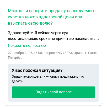
Можно ли оспорить продажу наследуемого
участка ниже кадастровой цены или
взыскать свою долю?
Здравствуйте. Я сейчас через суд
восстанавливаю сроки по принятию наследства.
Мне стало известно, что в наследство входит
Показать полностью
земельный участок. Ответчик земельный участок
27 ноября 2025, 16:08
, вопрос №4773273, Ирина, г. Санкт-
продал по цене ниже кадастровой стоимости.
Петербург
Могу ли я просить суд отменить сделку по
продаже земельного участка или взыскать с
У вас похожая ситуация?
ответчика половину кадастровой стоимости
Опишите свои детали — юрист подскажет, что
земельного участка?
делать.
Задать свой вопрос