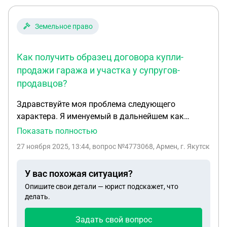
Земельное право
Как получить образец договора купли-
продажи гаража и участка у супругов-
продавцов?
Здравствуйте моя проблема следующего
характера. Я именуемый в дальнейшем как
"покупатель" хочу приобрести гараж и земельный
Показать полностью
участок под ним у супружеской пары именуемые
27 ноября 2025, 13:44
, вопрос №4773068, Армен, г. Якутск
в дальнейшем как "продавец" (оба супруга
являются собственниками данной
У вас похожая ситуация?
недвижимости). Столкнулись с проблемой по
Опишите свои детали — юрист подскажет, что
составлению договора купли продажи, МФЦ три
делать.
раза отказались принимать договор купли
продажи, не дали образец заполнения, только
Задать свой вопрос
предложили свою платную услугу по составлению