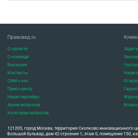
Правовед.ru
Клие
О проекте
Задать
О команде
Заказа
Вакансии
Часты
Контакты
Наши 
СМИ о нас
Отзыв
Пресс-центр
Гаран
Наши партнёры
Журна
Архив вопросов
Вопро
Категории вопросов
121205, город Москва, территория Сколково инновационного ц
Большой бульвар, дом 42 строение 1, этаж 0, помещение 150, ка