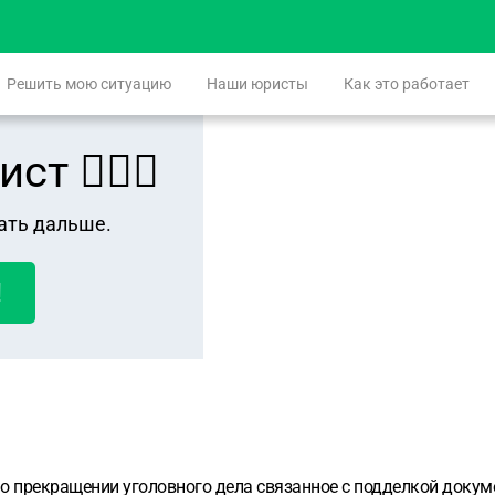
Решить мою ситуацию
Наши юристы
Как это работает
 👨🏻‍⚖️
ать дальше.
!
о прекращении уголовного дела связанное с подделкой докуме