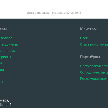
Дата обновления страницы
22.08.2013
нтам
Юристам
 вопрос
Блог
ть документ
Стать юристом п
е вопросы
Партнёрам
юристы
ы
Партнёрская пр
тии
Сотрудничество 
л
Рекламодателям
сы
ентра,
бинет 5