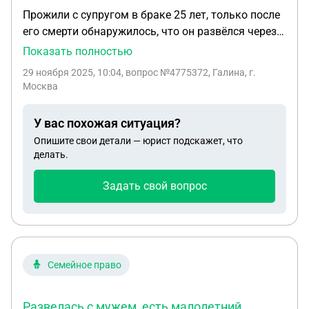
Прожили с супругом в браке 25 лет, только после
его смерти обнаружилось, что он развёлся через
суд со мной ещё 5лет назад в одностороннем
Показать полностью
порядке, я про это ничего не знала, проживали
29 ноября 2025, 10:04
, вопрос №4775372, Галина, г.
вместе вплоть до его смерти. Сейчас надо
Москва
открывать наследственное дело, надо ли
сообщать этот факт юристу. Штамп в паспорте о
У вас похожая ситуация?
заключении брака стоит и свидетельство о браке
Опишите свои детали — юрист подскажет, что
на руках. Какие могут быть последствия, если не
делать.
сообщить, о факте расторжения брака?
Задать свой вопрос
Семейное право
Развелась с мужем, есть малолетний