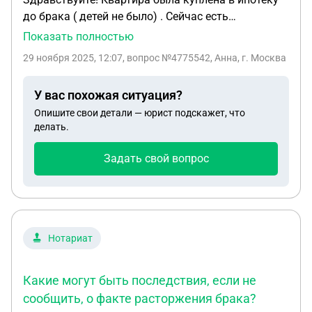
все расходы по содержанию квартиры (можно
до брака ( детей не было) . Сейчас есть
доказать чеками по оплате из банка) и
официальный брак и ребенок , в действующую
Показать полностью
совместному проживанию в течение 6 лет лежали
ипотеку , которую я купила до брака , я внесла
на мне. - сейчас 3 года платит ипотеку и
29 ноября 2025, 12:07
, вопрос №4775542, Анна, г. Москва
материнский капитал , подскажите пожалуйста,
коммуналку он какие могут быть исходы и как
нужно ли мне выделить долю супругу или можно
правильно разделить имущество и что-нибудь
У вас похожая ситуация?
обойтись без этого ? И какие последствия могут
получить?
Опишите свои детали — юрист подскажет, что
быть?
делать.
Задать свой вопрос
Нотариат
Какие могут быть последствия, если не
сообщить, о факте расторжения брака?