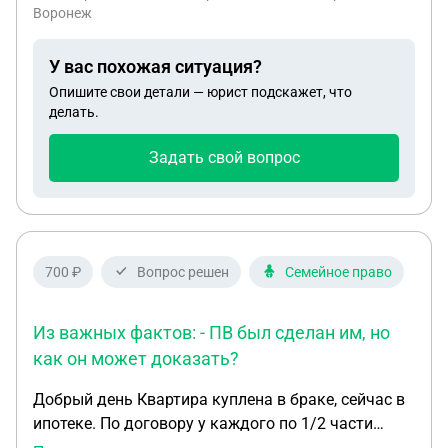
Воронеж
У вас похожая ситуация?
Опишите свои детали — юрист подскажет, что
делать.
Задать свой вопрос
700 ₽
Вопрос решен
Семейное право
Из важных фактов: - ПВ был сделан им, но
как он может доказать?
Добрый день Квартира куплена в браке, сейчас в
ипотеке. По договору у каждого по 1/2 части
квартиры. Прошло 3 года с момента развода.