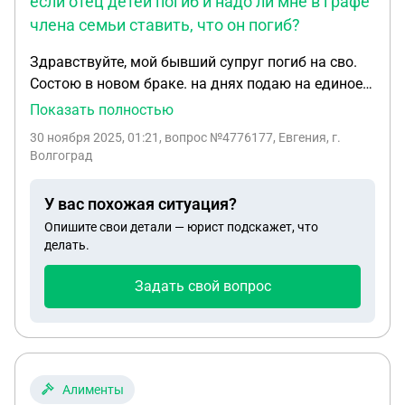
если отец детей погиб и надо ли мне в графе
члена семьи ставить, что он погиб?
Здравствуйте, мой бывший супруг погиб на сво.
Состою в новом браке. на днях подаю на единое
пособие на детей, указывать ли мне в заявлении
Показать полностью
алименты, если отец детей погиб и надо ли мне в
30 ноября 2025, 01:21
, вопрос №4776177, Евгения, г.
графе члена семьи ставить, что он погиб?
Волгоград
У вас похожая ситуация?
Опишите свои детали — юрист подскажет, что
делать.
Задать свой вопрос
Алименты