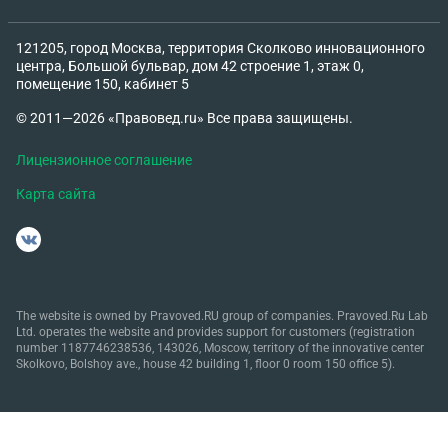
121205, город Москва, территория Сколково инновационного
центра, Большой бульвар, дом 42 строение 1, этаж 0,
помещение 150, кабинет 5
© 2011—2026 «Правовед.ru» Все права защищены.
Лицензионное соглашение
Карта сайта
The website is owned by Pravoved.RU group of companies. Pravoved.Ru Lab
Ltd. operates the website and provides support for customers (registration
number 1187746238536, 143026, Moscow, territory of the innovative center
Skolkovo, Bolshoy ave., house 42 building 1, floor 0 room 150 office 5).