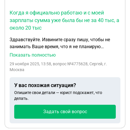
Когда я официально работаю и с моей
зарплаты сумма уже была бы не за 40 тыс, а
около 20 тыс
Здравствуйте. Извините сразу пишу, чтобы не
занимать Ваше время, что я не планирую
двигаться дальше ввиде договоров и финансов
Показать полностью
соответственно, что в нашем Мире на сегодня
29 ноября 2025, 13:58
, вопрос №4775628, Сергей, г.
просто какой-то Болезнью стало!!!!! Хотел у Вас
Москва
просто по человечески посоветоваться. Есть ли
смысл мне пытаться дальше пробовать перейти
У вас похожая ситуация?
по Алиментам на процент от Офиц заработка?
Опишите свои детали — юрист подскажет, что
Когда суд назначил мне их я на тот момент не
делать.
работал. Назначили мне мин прожит минимум на
двух детей . Там за 40 тыс с лишним ежемесячно.
Задать свой вопрос
А когда я трудоустроился там долг уже
приличный образовался. Я год уже официально