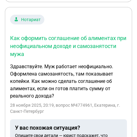
раз в квартал как я понимаю приходят. К Новому
году по моим подсчётам у меня будет подарок в
районе 450 тыс. Это с учётом того что у меня уже
Нотариат
полгода как списывается задолженность с ЗП как
постановление на работу пришло. Посоветуйте
Как оформить соглашение об алиментах при
пожалуйста есть ли смысл мне пробовать
неофициальном доходе и самозанятости
перейти на этот вид удержания с моей
мужа
зарплаты???
Здравствуйте. Муж работает неофициально.
Оформлена самозанятость, там показывает
копейки. Как можно сделать соглашение об
алиментах, если он готов платить сумму от
реального дохода?
28 ноября 2025, 20:19
, вопрос №4774961, Екатерина, г.
Санкт-Петербург
У вас похожая ситуация?
Опишите свои детали — юрист подскажет, что