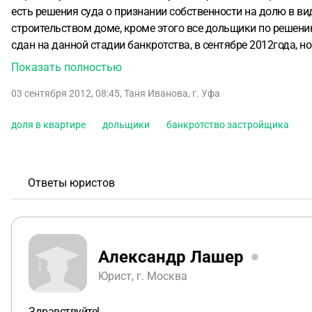
есть решения суда о признании собственности на долю в ви
строительством доме, кроме этого все дольщики по решен
сдан на данной стадии банкротства, в сентябре 2012года, 
производства и скорее всего оно будет удовлетворено. Явл
Показать полностью
наши доли на квартирыне попадут в конкурсную массу? Во
03 сентября 2012, 08:45
,
Таня Иванова
,
г. Уфа
собственности на доли не действительными, что будет с 
арбитражный суд ,участников процесса об этом праве, если 
доля в квартире
дольщики
банкротство застройщика
массу? Как спастиквартирупри банкротстве застройщика у
дом был сдан на стадии внешнего управления или на стадии
оформить право собственности на квартиру.
Ответы юристов
Александр Лашер
Юрист, г. Москва
Здравствуйте!