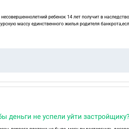
, несовершеннолетний ребенок 14 лет получит в наследство
нкурсную массу единственного жилья родителя банкрота,ес
наследования квартиры и авто
бы деньги не успели уйти застройщику