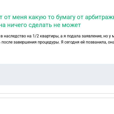
ет от меня какую то бумагу от арбитра
она ничего сделать не может
в наследство на 1/2 квартиры, а я подала заявление, но у
ь после завершения процедуры. Я сегодня ей позванила, она
его сделать не может. Я не сообщала о наследстве арбитражному. Это 1/2