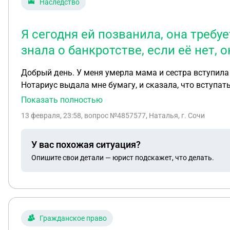
Наследство
Я сегодня ей позванила, она требу
знала о банкротстве, если её нет, 
Добрый день. У меня умерла мама и сестра вступила 
Нотариус выдала мне бумагу, и сказала, что вступат
арбитражного управляющего, что она знала о банкротстве, если её нет, она нич
Показать полностью
квартиры единственное жильё моё.
13 февраля, 23:58
, вопрос №4857577, Наталья, г. Сочи
У вас похожая ситуация?
Опишите свои детали — юрист подскажет, что делать.
Гражданское право