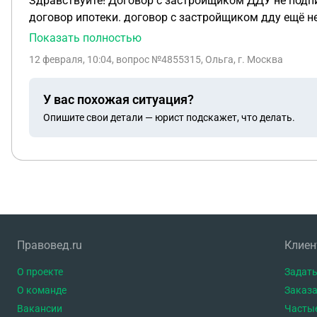
Здравствуйте! Договор с застройщиком ДДУ не подписан, первого 
договор ипотеки. договор с застройщиком дду ещё не подписан. Договора указаны одной датой, кредитный подписан, а дду ещё нет. Деньги переведены на
сервис безопасных расчетов. Хочу расторгнуть догов
Показать полностью
кредитного Как сейчас рассторгнуть договор?
12 февраля, 10:04
, вопрос №4855315, Ольга, г. Москва
У вас похожая ситуация?
Опишите свои детали — юрист подскажет, что делать.
Правовед.ru
Клие
О проекте
Задать
О команде
Заказа
Вакансии
Часты