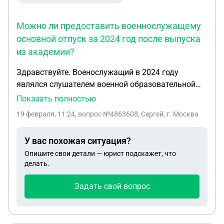
Можно ли предоставить военнослужащему
основной отпуск за 2024 год после выпуска
из академии?
Здравствуйте. Военослужащий в 2024 году
являлся слушателем военной образовательной
организации. В 2024 году он в период когда
Показать полностью
должен был находится в летнем каникулярном
19 февраля, 11:24
, вопрос №4863608, Сергей, г. Москва
отпуске, находился в военном санатории на
медицинской реабилитации после стационарного
У вас похожая ситуация?
лечения. Соответственно основой отпуск не
Опишите свои детали — юрист подскажет, что
предоставляется, т.к. это явилось бы нарушением
делать.
учебного процесса. В 2025 году офицер
выпустился ищ академии, но к месту службы до
Задать свой вопрос
сих пор не прибыл, так как непрерывно нахолмтся
на стационарном или вмбулаторном лечении или
в отпусках по болезни. Вместе с тем, он в своем