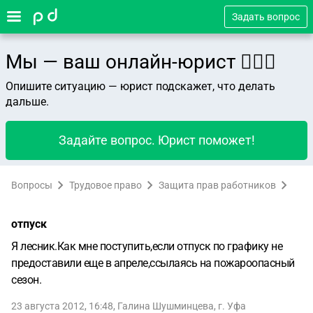
Задать вопрос
Мы — ваш онлайн-юрист 👨🏻‍⚖️
Опишите ситуацию — юрист подскажет, что делать
дальше.
Задайте вопрос. Юрист поможет!
Вопросы
Трудовое право
Защита прав работников
отпуск
Я лесник.Как мне поступить,если отпуск по графику не
предоставили еще в апреле,ссылаясь на пожароопасный
сезон.
23 августа 2012, 16:48
,
Галина Шушминцева
,
г. Уфа