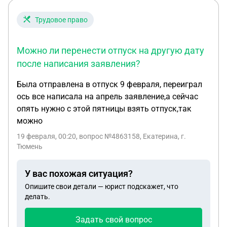
рапортте просит предоставить ему основной
отпуск за 2024 год. Правомерны ли его
Трудовое право
требования?
Можно ли перенести отпуск на другую дату
после написания заявления?
Была отправлена в отпуск 9 февраля, переиграл
ось все написала на апрель заявление,а сейчас
опять нужно с этой пятницы взять отпуск,так
можно
19 февраля, 00:20
, вопрос №4863158, Екатерина, г.
Тюмень
У вас похожая ситуация?
Опишите свои детали — юрист подскажет, что
делать.
Задать свой вопрос