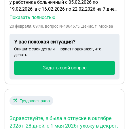
у работника больничный с 05.02.2026 по
19.02.2026, а с 16.02.2026 по 22.02.2026 на 7 дней
должен быть ежегодный оплачиваемый отпуск.
Показать полностью
23.02.2026 нерабочий праздничный день. по
20 февраля, 09:48
, вопрос №4864675, Денис, г. Москва
какое число нужно продлить отпуск?
У вас похожая ситуация?
Опишите свои детали — юрист подскажет, что
делать.
Задать свой вопрос
Трудовое право
Здравствуйте, я была в отпуске в октябре
2025 г 28 дней, с 1 мая 2026г ухожу в декрет,