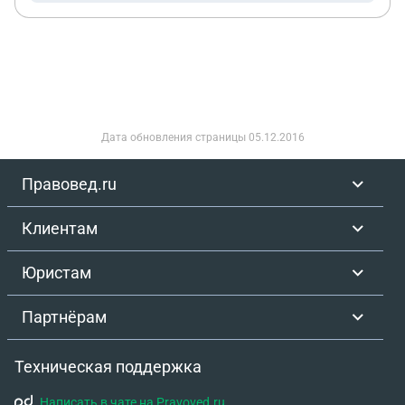
посчитают по своему. Сегодня 5 день из 14. Мои
дальнейшие действия?
Дата обновления страницы
05.12.2016
Правовед.ru
Клиентам
Юристам
Партнёрам
Техническая поддержка
Написать в чате на Pravoved.ru