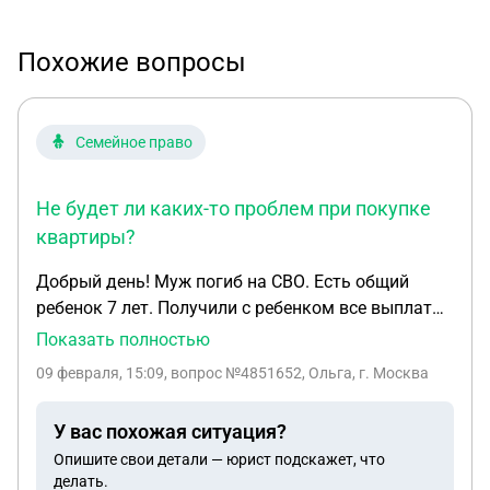
Похожие вопросы
Семейное право
Не будет ли каких-то проблем при покупке
квартиры?
Добрый день! Муж погиб на СВО. Есть общий
ребенок 7 лет. Получили с ребенком все выплаты.
Выплаты на ребенка приходили на номинальный
Показать полностью
счет. Я их перевела на свой накопительный счет,
09 февраля, 15:09
, вопрос №4851652, Ольга, г. Москва
чтобы получить % от банка. Сейчас планирую
купить квартиру, нужно ли за деньги с
У вас похожая ситуация?
номинального счета отчитываться, перед опекой
Опишите свои детали — юрист подскажет, что
например. Не будет ли каких-то проблем при
делать.