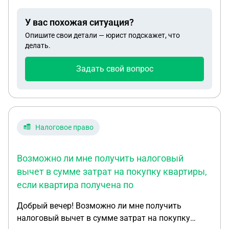
рамках маткапитала а по 1/5 на двух родителей и
трех детей , то есть по 19 метров кВ , а не по 7
У вас похожая ситуация?
метров( в рамках маткапитала) возможно ли
Опишите свои детали — юрист подскажет, что
перераспределить доли детей ( уменьшить их )
делать.
сейчас - и сделать их в рамках мат капитала по 7
метров?
Задать свой вопрос
Налоговое право
Возможно ли мне получить налоговый
вычет в сумме затрат на покупку квартиры,
если квартира получена по
Добрый вечер! Возможно ли мне получить
налоговый вычет в сумме затрат на покупку