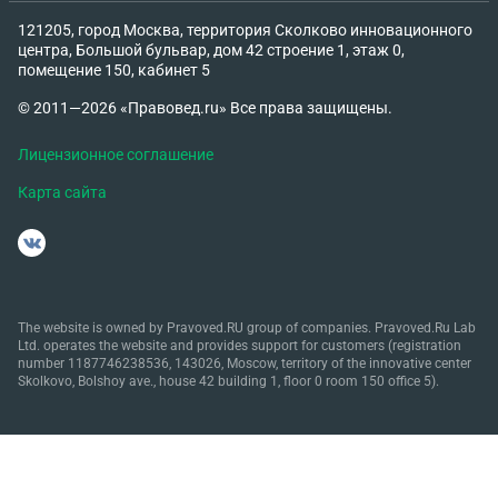
121205, город Москва, территория Сколково инновационного
центра, Большой бульвар, дом 42 строение 1, этаж 0,
помещение 150, кабинет 5
© 2011—2026 «Правовед.ru» Все права защищены.
Лицензионное соглашение
Карта сайта
The website is owned by Pravoved.RU group of companies. Pravoved.Ru Lab
Ltd. operates the website and provides support for customers (registration
number 1187746238536, 143026, Moscow, territory of the innovative center
Skolkovo, Bolshoy ave., house 42 building 1, floor 0 room 150 office 5).