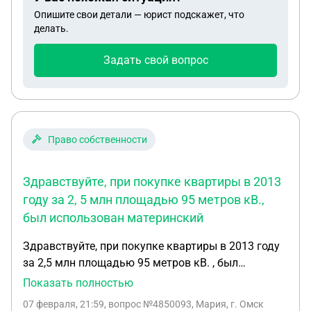
я получить налоговый вычет? Жена отца не
Опишите свои детали — юрист подскажет, что
является для меня взаимозависимым лицом.
делать.
Если мне положен налоговый вычет, то как и на
какую сумму должна быть оформлена налоговая
Задать свой вопрос
декларация? Какая сумма для расчета вычета
должна быть указана в декларации, общая, как
указана в договоре, или половина стоимости,
которая относилась к доли жены отца?
Право собственности
Здравствуйте, при покупке квартиры в 2013
году за 2, 5 млн площадью 95 метров кВ.,
был использован материнский
Здравствуйте, при покупке квартиры в 2013 году
за 2,5 млн площадью 95 метров кВ. , был
использован материнский капитал 500 тыс , и
Показать полностью
выделены доли в площади трем детям не в
07 февраля, 21:59
, вопрос №4850093, Мария, г. Омск