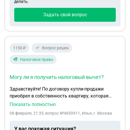
делать.
Задать свой вопрос
1150 ₽
Вопрос решен
Налоговое право
Могу ли я получить налоговый вычет?
Здравствуйте! По договору купли-продажи
приобрел в собственность квартиру, которая
ранее находилась в общей совместной
Показать полностью
собственности у моего отца и его жены. Жена
08 февраля, 21:33
, вопрос №4850911, Илья, г. Москва
отца не является моей родственницей. Договор
был оформлен сразу от двух продавцов. Могу ли
У вас похожая ситуация?