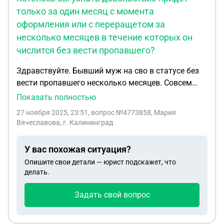
только за один месяц с момента
оформления или с переращетом за
несколько месяцев в течение которых он
числится без вести пропавшего?
Здравствуйте. Бывший муж на сво в статусе без
вести пропавшего несколько месяцев. Совсем
недавно оформила денежное довольствие на
Показать полностью
общих детей. Хотелось бы узнать довольствие
27 ноября 2025, 23:51
, вопрос №4773858, Мария
придет только за один месяц с момента
Вячеславова, г. Калининград
оформления или с переращетом за несколько
месяцев в течение которых он числится без вести
У вас похожая ситуация?
пропавшего?
Опишите свои детали — юрист подскажет, что
делать.
Задать свой вопрос