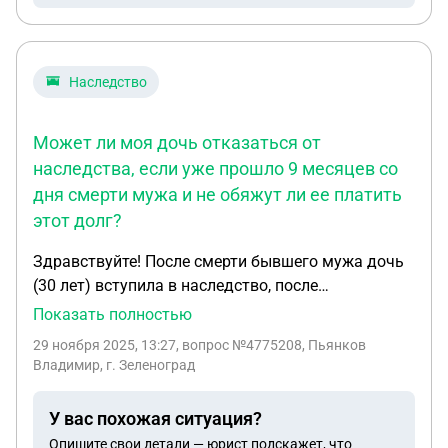
Наследство
Может ли моя дочь отказаться от
наследства, если уже прошло 9 месяцев со
дня смерти мужа и не обяжут ли ее платить
этот долг?
Здравствуйте! После смерти бывшего мужа дочь
(30 лет) вступила в наследство, после
оформления права наследования выяснилось,
Показать полностью
что ей причитается 1/12 часть квартиры,
29 ноября 2025, 13:27
, вопрос №4775208, Пьянков
остальная доля его прежней семье, которая
Владимир, г. Зеленоград
сейчас проживает за границей, но так как эта
семья подала на него в суд за неуплату
У вас похожая ситуация?
алиментов, то квартира с долгом в 400000. Может
Опишите свои детали — юрист подскажет, что