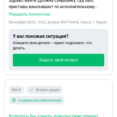
Здравствуйте! Должна Сбербанку, суд был,
приставы взыскивают по исполнительному
производству. Получила наследство после смерти
Показать полностью
мамы на 1/2 доли ее квартиры Свидетельство
28 ноября 2025, 14:32
, вопрос №4774438, Ольга, г. Киров
получила Хочу оформить на дочку договор
дарения если успею, пока пристав не сделал
У вас похожая ситуация?
запрос.
Опишите свои детали — юрист подскажет, что
делать.
Задать свой вопрос
800 ₽
Вопрос решен
Социальное обеспечение
Хотелось бы узнать довольствие придет