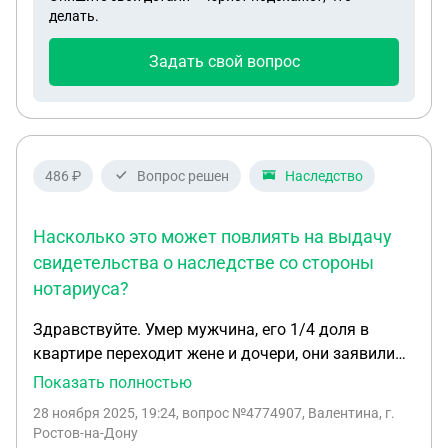
ли моя дочь отказаться от наследства, если уже
делать.
прошло 9 месяцев со дня смерти мужа и не
обяжут ли ее платить этот долг?
Задать свой вопрос
486 ₽
Вопрос решен
Наследство
Насколько это может повлиять на выдачу
свидетельства о наследстве со стороны
нотариуса?
Здравствуйте. Умер мужчина, его 1/4 доля в
квартире переходит жене и дочери, они заявили
право на наследство, есть еще сын , который по
Показать полностью
закону также мог бы вступить, но он давно живет
28 ноября 2025, 19:24
, вопрос №4774907, Валентина, г.
в другом регионе, не прописан в квартире, на
Ростов-на-Дону