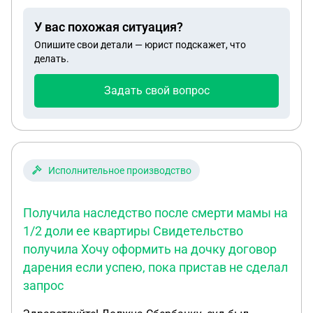
словах отказался, но оформлять отказ
нотариально равно как и вступать в наследство,
У вас похожая ситуация?
не захотел. Срок 6 мес для вступления в
Опишите свои детали — юрист подскажет, что
наследство истек, это значит доля умершего
делать.
будет поделена между женой и дочкой? нотариус
ранее говорил что сын должен оформить отказ,
Задать свой вопрос
но насколько я поняла это не является
обязательным, мы человека тоже не можем
заставить. Он был оповещен от нас, но делать
ничего не стал. Насколько это может повлиять на
выдачу свидетельства о наследстве со стороны
Исполнительное производство
нотариуса?
Получила наследство после смерти мамы на
1/2 доли ее квартиры Свидетельство
получила Хочу оформить на дочку договор
дарения если успею, пока пристав не сделал
запрос