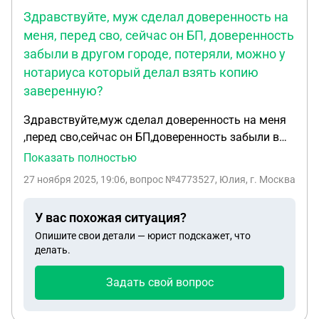
Здравствуйте, муж сделал доверенность на
меня, перед сво, сейчас он БП, доверенность
забыли в другом городе, потеряли, можно у
нотариуса который делал взять копию
заверенную?
Здравствуйте,муж сделал доверенность на меня
,перед сво,сейчас он БП,доверенность забыли в
другом городе ,потеряли,можно у нотариуса
Показать полностью
который делал взять копию
27 ноября 2025, 19:06
, вопрос №4773527, Юлия, г. Москва
заверенную?,обратились к нотариусу она
отказала сказала что доверенность лается в
У вас похожая ситуация?
одном экземпляре
Опишите свои детали — юрист подскажет, что
делать.
Задать свой вопрос