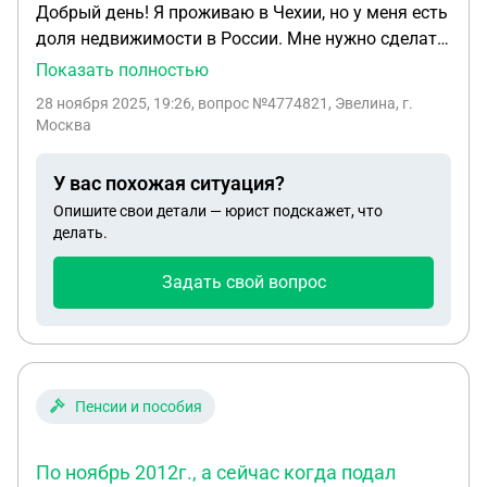
Добрый день! Я проживаю в Чехии, но у меня есть
доля недвижимости в России. Мне нужно сделать
доверенность для продажи этой недвижимости.
Показать полностью
Подскажите, возможно ли сделать доверенность
28 ноября 2025, 19:26
, вопрос №4774821, Эвелина, г.
у нотариуса в Казахстане и будет ли эта
Москва
доверенность действительна в России? К
сожалению, консульства Европы не принимают
У вас похожая ситуация?
сейчас по записи, а это горит. Спасибо!
Опишите свои детали — юрист подскажет, что
делать.
Задать свой вопрос
Пенсии и пособия
По ноябрь 2012г., а сейчас когда подал