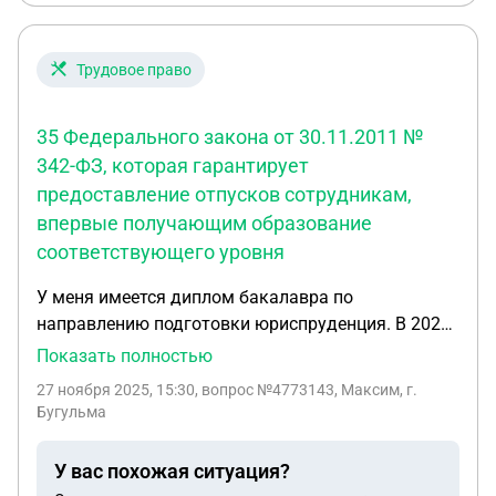
Трудовое право
35 Федерального закона от 30.11.2011 №
342-ФЗ, которая гарантирует
предоставление отпусков сотрудникам,
впервые получающим образование
соответствующего уровня
У меня имеется диплом бакалавра по
направлению подготовки юриспруденция. В 2023
году устроился на работу в МВД, в этот же год
Показать полностью
поступил в образовательное учреждение для
27 ноября 2025, 15:30
, вопрос №4773143, Максим, г.
получения степени «магистр», так же по
Бугульма
направлению юриспруденция. После того, как я
написал рапорт и приложил справку-вызов, его
У вас похожая ситуация?
подписали. Однако, в период промежуточной