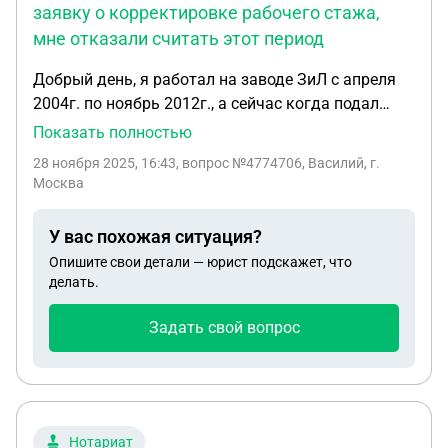
заявку о корректировке рабочего стажа,
мне отказали считать этот период
Добрый день, я работал на заводе ЗиЛ с апреля
2004г. по ноябрь 2012г., а сейчас когда подал
заявку о корректировке рабочего стажа, мне
Показать полностью
отказали считать этот период, мотивируя что
28 ноября 2025, 16:43
, вопрос №4774706, Василий, г.
работодатель не оплатил страховую пенсию и мне
Москва
не сошитали этот стаж не смотря на все записи в
трудовой книжке.
У вас похожая ситуация?
Опишите свои детали — юрист подскажет, что
делать.
Задать свой вопрос
Нотариат