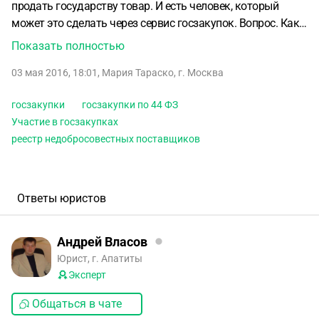
продать государству товар. И есть человек, который
может это сделать через сервис госзакупок.
Вопрос. Как
должны быть оформлены отношения между продавцом и
Показать полностью
посредником? Доверенность или договор? Что именно
03 мая 2016, 18:01
,
Мария Тараско
,
г. Москва
доверяется/поручается в данном случае посреднику,
какие минимальные права ему предоставить заказчик-
госзакупки
госзакупки по 44 ФЗ
право оформить заявку от имени заказчика, право
Участие в госзакупках
продажи объекта и т.д. и т. п.?
При этом требуется
1)
реестр недобросовестных поставщиков
чтобы посредник не попал в реестр недобросовестных
поставщиков, если его клиент откажется потом исполнять
контракт. В этом случае ответственность должен нести
клиент.
2) чтобы клиент не пострадал и получил деньги за
Ответы юристов
закупку
3) и чтобы вообще процедура была возможна,
так как владельцем имущества является клиент, а не тот,
Андрей Власов
кто проводит процедуру.
Юрист, г. Апатиты
Эксперт
Общаться в чате