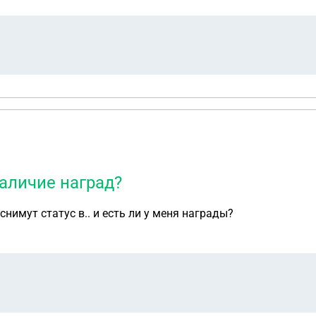
, кроме как документов от предприятия, где указано, что
адолженность. Сейчас пытаемся разобраться с правовым стат
вым статусом квартиры? Отец вывез и спрятал все докуме
сти, ныне покойная. Может быть мама имеет право от как
наличие наград?
 снимут статус в.. и есть ли у меня награды?