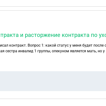
тракта и расторжение контракта по ух
ал контракт. Вопрос 1: какой статус у меня будет после
ная сестра инвалид 1 группы, опекуном является мать, но 
 за родственниками?