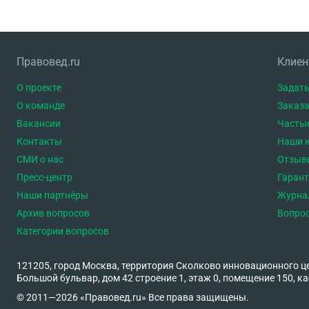
Правовед.ru
Клие
О проекте
Задать
О команде
Заказа
Вакансии
Часты
Контакты
Наши 
СМИ о нас
Отзыв
Пресс-центр
Гаран
Наши партнёры
Журна
Архив вопросов
Вопро
Категории вопросов
121205, город Москва, территория Сколково инновационного ц
Большой бульвар, дом 42 строение 1, этаж 0, помещение 150, ка
© 2011—2026 «Правовед.ru» Все права защищены.