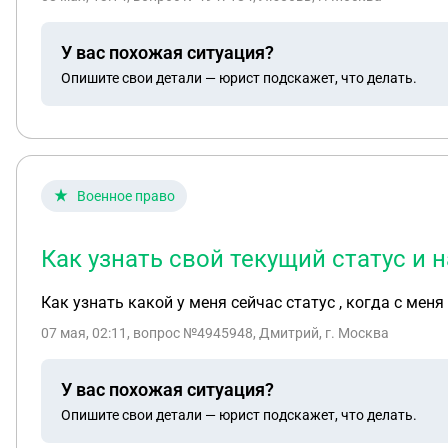
мы совершеннолетние на тот момент. Документов нет
квитанции об оплате, письма с требованием погасить з
У вас похожая ситуация?
следующие: 1. Имеет ли мама право на долю в квартире, так как квартира приобреталась за счет субсидии от города и совместно-нажитых средств, но была
Опишите свои детали — юрист подскажет, что делать.
приватизирована на отца. 2. Обязан ли отец был выделить доли на детей? 3. Если обязан, то есть ли шанс восстановить свои доли? 4. Можем ли мама как-то
восстановить документы, чтобы разобраться с право
занималась бывшая председатель дома по доверенно
Буду признательна за компетентное мнение.
Военное право
Как узнать свой текущий статус и 
Как узнать какой у меня сейчас статус , когда с меня
07 мая, 02:11
, вопрос №4945948, Дмитрий, г. Москва
У вас похожая ситуация?
Опишите свои детали — юрист подскажет, что делать.