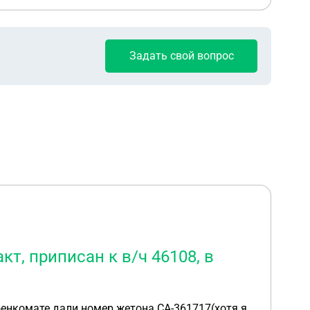
Задать свой вопрос
кт, приписан к в/ч 46108, в
военкомате дали номер жетона СА-361717(хотя я