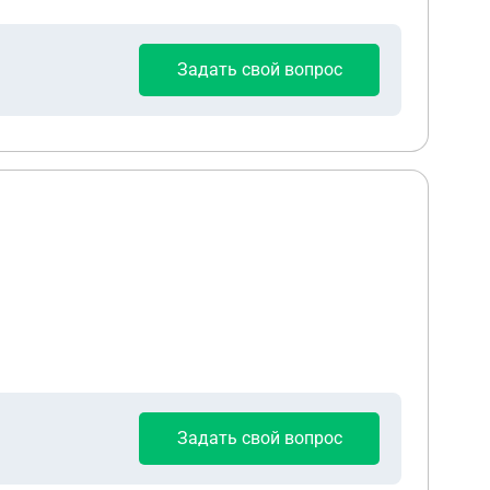
 она выдается моему отцу как многодетному,
усом данной квартиры. Вопросы
Задать свой вопрос
нты от нас много лет назад. Приватизацией
их-то инстанций получить копии или выписки.
Задать свой вопрос