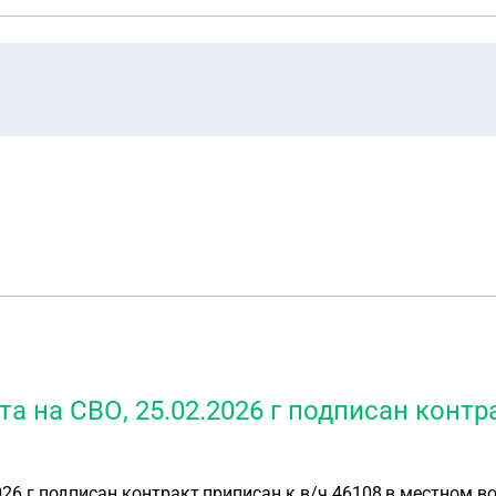
а на СВО, 25.02.2026 г подписан контра
026 г подписан контракт,приписан к в/ч 46108,в местном 