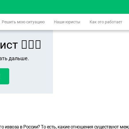
Решить мою ситуацию
Наши юристы
Как это работает
 👨🏻‍⚖️
ать дальше.
!
го извоза в России? То есть, какие отношения существуют ме