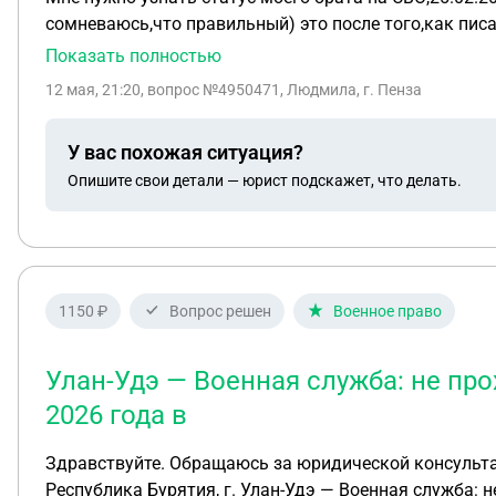
сомневаюсь,что правильный) это после того,как писа
выходил на контакт(прошло больше двух месяцев),про
Показать полностью
12 мая, 21:20
, вопрос №4950471, Людмила, г. Пенза
У вас похожая ситуация?
Опишите свои детали — юрист подскажет, что делать.
1150 ₽
Вопрос решен
Военное право
Улан-Удэ — Военная служба: не про
2026 года в
Здравствуйте. Обращаюсь за юридической консультацией по вопросу воинской обязанно
Республика Бурятия, г. Улан-Удэ — Военная служба: не проходил, военного билета нет — Статус: призывник Ситуация: 17 марта 2026 года в Реестре повесток