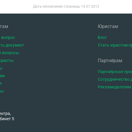
Дата обновления страницы
14.07.2012
нтам
Юристам
 вопрос
Блог
ть документ
Стать юристом п
е вопросы
Партнёрам
юристы
ы
Партнёрская пр
тии
Сотрудничество 
л
Рекламодателям
сы
ентра,
бинет 5