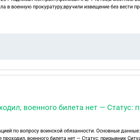
ла в военную прокуратуру,вручили извещение без вести пр
веряли его статус,ничего не найдено.
ходил, военного билета нет — Статус: 
сти. Основные данные: — Возраст: 25 лет (19.01.2001) — Регион: