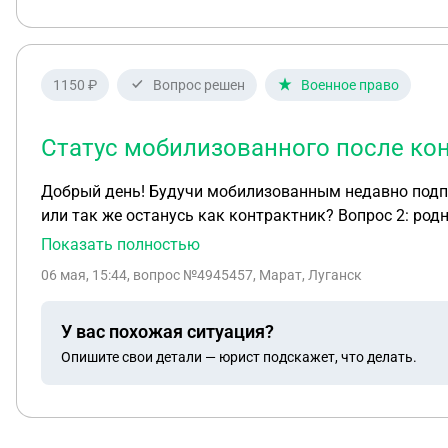
1150 ₽
Вопрос решен
Военное право
Статус мобилизованного после кон
Добрый день! Будучи мобилизованным недавно подпис
или так же останусь как контрактник? Вопрос 2: род
какова возможность расторгнуть контракт по уходу
Показать полностью
06 мая, 15:44
, вопрос №4945457, Марат, Луганск
У вас похожая ситуация?
Опишите свои детали — юрист подскажет, что делать.