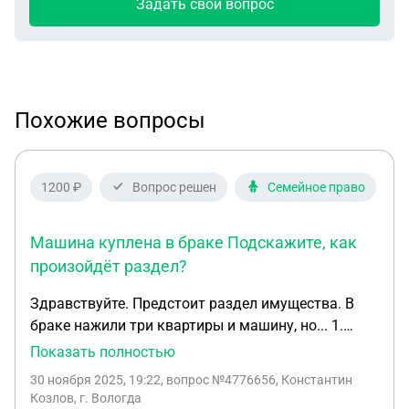
Задать свой вопрос
Похожие вопросы
1200 ₽
Вопрос решен
Семейное право
Машина куплена в браке Подскажите, как
произойдёт раздел?
Здравствуйте. Предстоит раздел имущества. В
браке нажили три квартиры и машину, но... 1.
Одна квартира куплена за материнский капитал,
Показать полностью
где выделены каждому члену семьи по 1/4 доли.
30 ноября 2025, 19:22
, вопрос №4776656, Константин
2. Вторая квартира куплена просто в браке 3.
Козлов, г. Вологда