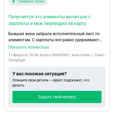
Семейное право
Получается что алименты вычитали с
зарплаты и муж переводил на карту
Бывшая жена забрала исполнительный лист по
алиментам. С зарплаты все равно удерживают
долг по алиментам и сами алименты. Муж
Показать полностью
военный. Как вернуть деньги ? Получается что
11 февраля, 00:56
, вопрос №4853821, Анастасия, г. Санкт-
алименты вычитали с зарплаты и муж переводил
Петербург
на карту.
У вас похожая ситуация?
Опишите свои детали — юрист подскажет, что
делать.
Задать свой вопрос