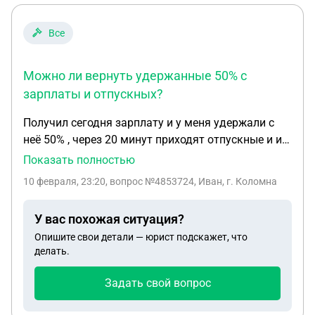
Все
Можно ли вернуть удержанные 50% с
зарплаты и отпускных?
Получил сегодня зарплату и у меня удержали с
неё 50% , через 20 минут приходят отпускные и из
за этого у меня списывают оставшуюся часть
Показать полностью
зарплаты и еще 50% от отпускных . Можно ли как-
10 февраля, 23:20
, вопрос №4853724, Иван, г. Коломна
то вернуть 50% с зп ?
У вас похожая ситуация?
Опишите свои детали — юрист подскажет, что
делать.
Задать свой вопрос