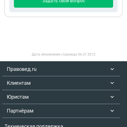
Задать свой вопрос
заявили, что уволят меня «по статье» за брак
продукции на сумму около 200 000 рублей. Факт
брака действительно был: я испортил партию и
писал объяснительную. Однако по результатам
разбирательства виновным признали не только
меня, но и мастеров и других работников участка.
В итоге всю партию переделали, а штраф
наложили на весь участок в размере около 3 000
Дата обновления страницы
06.07.2012
рублей. С момента моего отказа писать
заявление прошло уже около месяца. За это
Правовед.ru
время со мной никто не связывался (ни звонков,
ни сообщений), заработная плата и какие-либо
Клиентам
выплаты не поступали, официальных документов
об увольнении или простое я не получал. Хочу
Юристам
понять: законны ли действия работодателя; могут
ли меня уволить «по статье» в данной ситуации;
Партнёрам
обязаны ли они были оформить простой и
выплачивать зарплату; как правильно защитить
Техническая поддержка
свои права и взыскать выплаты.