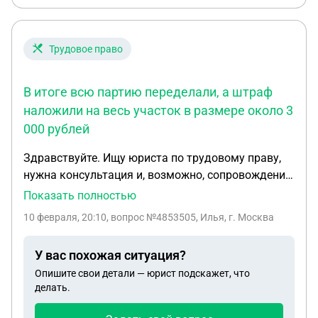
Трудовое право
В итоге всю партию переделали, а штраф
наложили на весь участок в размере около 3
000 рублей
Здравствуйте. Ищу юриста по трудовому праву,
нужна консультация и, возможно, сопровождение.
Ситуация такая: Я работал на заводе. В какой-то
Показать полностью
момент мне сказали, что работы нет, и устно
10 февраля, 20:10
, вопрос №4853505, Илья, г. Москва
отправили «сидеть дома». Официально простой
или другие документы не оформлялись.
У вас похожая ситуация?
Примерно через месяц меня вызвали и
Опишите свои детали — юрист подскажет, что
потребовали написать заявление на увольнение
делать.
по собственному желанию, мотивируя тем, что
работы у них нет. Я отказался. После этого мне