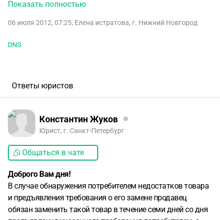
зарядку ( индикатор горел) , ночь простоял на зарядке
Показать полностью
эффекта никакого. 03,107,12 вернула фотоаппарат в
06 июля 2012, 07:25
,
Елена истратова
,
г. Нижний Новгород
магазин - не работает с просьбой обменять на другой
такой же. Мой аппарат взяли на экспертизу и сказали что
DNS
в течени 2-3 дней позвонят и скажут решение по обмену.
Но через 2 дня позвонив сказали что отдают его на
дополнительную экспертизу еще на 20 дней. меня это не
устраивает. Я им не пользовалась ни дня. Законно ли это?
Ответы юристов
И должен ли мне магазин предоставить аналогичный
фотоаппарат на время проведения экспертизы? И что
будет если завод изготовитель не признает заводской
Константин Жуков
брак?
Юрист, г. Санкт-Петербург
Общаться в чате
Доброго Вам дня!
В случае обнаружения потребителем недостатков товара
и предъявления требования о его замене продавец
обязан заменить такой товар в течение семи дней со дня