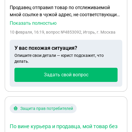
Продавец отправил товар по отслеживаемой
мной ссылке в чужой адрес, не соответствующий
моим реквизитам. При этом у меня в кабинете
Показать полностью
появилось сообщение, что товар мной получен.
10 февраля, 16:19
, вопрос №4853092, Игорь, г. Москва
Спор открыть не могу. Что делать.
У вас похожая ситуация?
Опишите свои детали — юрист подскажет, что
делать.
Задать свой вопрос
Защита прав потребителей
По вине курьера и продавца, мой товар без