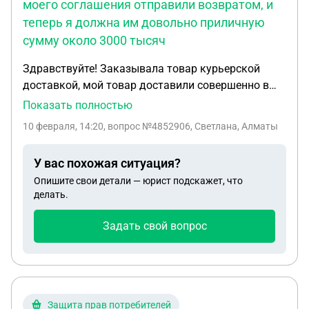
моего соглашения отправили возвратом, и
теперь я должна им довольно приличную
сумму около 3000 тысяч
Здравствуйте! Заказывала товар курьерской
доставкой, мой товар доставили совершенно в
другой пункт выдачи в другом городе . Срок
Показать полностью
хранения истек , курьер мой заказ не забрал с
10 февраля, 14:20
, вопрос №4852906, Светлана, Алматы
пункта выдачи и не доставит мне . По вине
курьера и продавца , мой товар без моего
У вас похожая ситуация?
соглашения отправили возвратом , и теперь я
Опишите свои детали — юрист подскажет, что
должна им довольно приличную сумму около
делать.
3000 тысяч. Как я могу отвергнуть эту сумму , так
как вина не с моей стороны , и в считаю , что я не
Задать свой вопрос
обязана оплачивать чужой косяк Далее : после
короткого разговора с оператором , часть моего
товара отправили доставкой и нашли сразу же
курьера , хотя я их об этом не просила
Защита прав потребителей