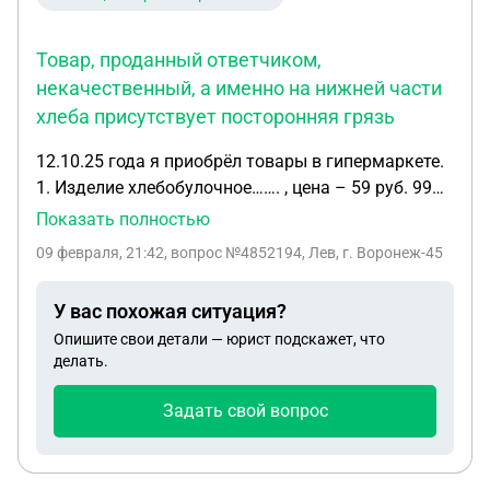
Товар, проданный ответчиком,
некачественный, а именно на нижней части
хлеба присутствует посторонняя грязь
12.10.25 года я приобрёл товары в гипермаркете.
1. Изделие хлебобулочное……. , цена – 59 руб. 99
коп. Товар, проданный ответчиком,
Показать полностью
некачественный, а именно на нижней части хлеба
09 февраля, 21:42
, вопрос №4852194, Лев, г. Воронеж-45
присутствует посторонняя грязь. 2. Изделие
хлебобулочное ………….., цена – 59 руб. 99 коп.
У вас похожая ситуация?
Товар, проданный ответчиком, недостоверной
Опишите свои детали — юрист подскажет, что
информацией, а именно масса нетто хлеба
делать.
составляет менее 239 гр., что не соответствует
заявленной на этикетке. Ответчик нарушил по ст.
Задать свой вопрос
10 Закона РФ ”О защите прав потребителей” и не
соответствует п. 1, ст. 4 ТР ТС 022/2011 ”Пищевая
продукция в части её маркировки” от 09.12.11 г.