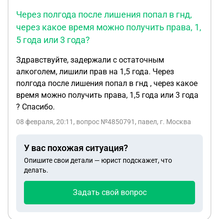
за разрешением? 5) На какие аргументы опека
Через полгода после лишения попал в гнд,
обязана опираться (стоимость, условия,
безопасность, район, обременения, разница в
через какое время можно получить права, 1,
качестве жилья и т.д.), и как грамотно оформить
5 года или 3 года?
возражения? 6) Если опека всё-таки даст
Здравствуйте, задержали с остаточным
разрешение — как и куда обжаловать, какие
алкоголем, лишили прав на 1,5 года. Через
сроки, какие доказательства критичны? 7) Какие
полгода после лишения попал в гнд , через какое
“серые” схемы бывают при продаже доли
время можно получить права, 1,5 года или 3 года
несовершеннолетнего и как их пресечь заранее?
? Спасибо.
C. Материнский капитал 8) У нас с сестрой
маткапитал “на двоих/на второго ребёнка”
08 февраля, 20:11
, вопрос №4850791, павел, г. Москва
(детали уточню документами). Есть версия, что
из-за разных отцов капитал нельзя использовать
У вас похожая ситуация?
до 18 лет. Нужно: проверить правовой статус
Опишите свои детали — юрист подскажет, что
сертификата и кто им распоряжается после
делать.
смерти матери; можно ли использовать сейчас на
жильё и на каких условиях (ипотека/прямая
Задать свой вопрос
покупка); влияет ли факт разных отцов и что
говорит практика Соцфонда/судов. D. Налоги 9)