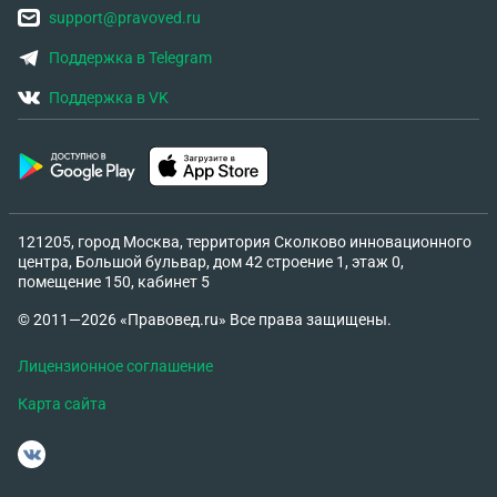
support@pravoved.ru
квартире и его доступа. Держать суд как крайний,
но допустимый инструмент.
Поддержка в Telegram
Поддержка в VK
121205, город Москва, территория Сколково инновационного
центра, Большой бульвар, дом 42 строение 1, этаж 0,
помещение 150, кабинет 5
© 2011—2026 «Правовед.ru» Все права защищены.
Лицензионное соглашение
Карта сайта