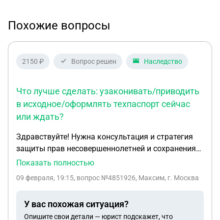
Похожие вопросы
2150 ₽
Вопрос решен
Наследство
Что лучше сделать: узаконивать/приводить
в исходное/оформлять техпаспорт сейчас
или ждать?
Здравствуйте! Нужна консультация и стратегия
защиты прав несовершеннолетней и сохранения
квартиры в наследственном споре. 1) Кто я и кто
Показать полностью
участники Я: мужчина, 29 лет, проживаю в
09 февраля, 19:15
, вопрос №4851926, Максим, г. Москва
Екатеринбурге, официально работаю.
Несовершеннолетняя сестра: 8 лет. У нас общая
У вас похожая ситуация?
мать, разные отцы. Мать умерла: [17.08.2025].
Опишите свои детали — юрист подскажет, что
Отец сестры: указан в свидетельстве о рождении,