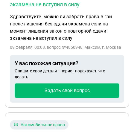
экзамена не вступил в силу
блокам — до вступления в наследство и после: A.
Доступ отца в квартиру / “вселение через
Здравствуйте. можно ли забрать права в гаи
ребёнка” Есть ли у отца законное основание
после лишения без сдачи экзамена если на
требовать доступ/ключи/проживание в квартире,
момент лишения закон о повторной сдачи
если он: не собственник, не зарегистрирован в
экзамена не вступил в силу
квартире; ребёнок будет собственником 1/2 доли
09 февраля, 00:08
, вопрос №4850948, Максим, г. Москва
и зарегистрирован в квартире, но фактически
живёт с отцом; судебного решения о месте
У вас похожая ситуация?
жительства ребёнка нет. Может ли отец через суд
добиться права проживания в квартире “в
Опишите свои детали — юрист подскажет, что
делать.
интересах ребёнка”, и как это обычно решается
судами? Что я могу сделать превентивно, чтобы
Задать свой вопрос
снизить риск его “вселения”: соглашение о
порядке пользования, обеспечительные меры,
обращения, фиксации? B. Продажа доли
несовершеннолетней 4) Какие реальные
механизмы, чтобы заблокировать/затруднить
Автомобильное право
продажу доли ребёнка, если отец пойдёт в опеку