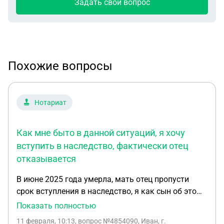
Задать свой вопрос
Похожие вопросы
Нотариат
Как мне быто в данной ситуаций, я хочу
вступить в наследство, фактически отец
отказывается
В июне 2025 года умерла, мать отец пропусти
срок вступления в наследство, я как сын об этом
не знал что он не вступал, так как мы не
Показать полностью
общаемся. Как мне быто в данной ситуаций, я
11 февраля, 10:13
, вопрос №4854090, Иван, г.