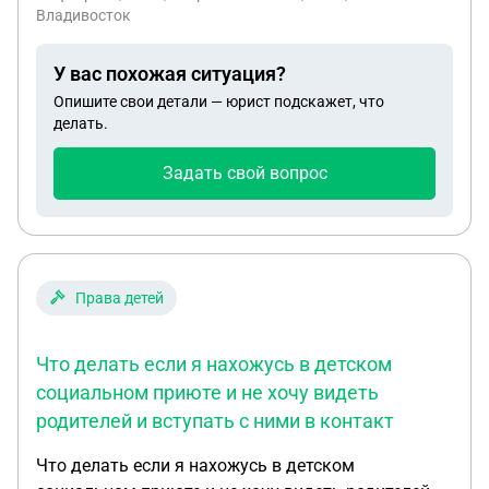
хочу вступить в наследство, фактически отец
Владивосток
отказывается
У вас похожая ситуация?
Опишите свои детали — юрист подскажет, что
делать.
Задать свой вопрос
Права детей
Что делать если я нахожусь в детском
социальном приюте и не хочу видеть
родителей и вступать с ними в контакт
Что делать если я нахожусь в детском