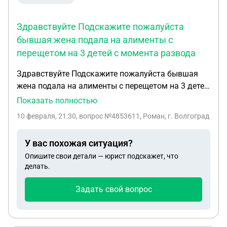
Здравствуйте Подскажите пожалуйста
бывшая жена подала на алименты с
перещетом на 3 детей с момента развода
Здравствуйте Подскажите пожалуйста бывшая
жена подала на алименты с перещетом на 3 детей
с момента развода развелись мы в 2022 году но
Показать полностью
год еще совместно проживали по этой причине
10 февраля, 21:30
, вопрос №4853611, Роман, г. Волгоград
нет подтверждения что я выплачивал алименты
подала бывшая жена на алименты в декабре 2025
У вас похожая ситуация?
года после года проживания с ней я с 2023 года
Опишите свои детали — юрист подскажет, что
делал ей ежемесячные плотяжи так как мы с ней
делать.
договорились устно Имеет ли она право подавать
с перещетом если я ей платил алименты
Задать свой вопрос
участвовал в жизни детей.И как мне в этой
ситуации быть Меня зовут Роман спасибо