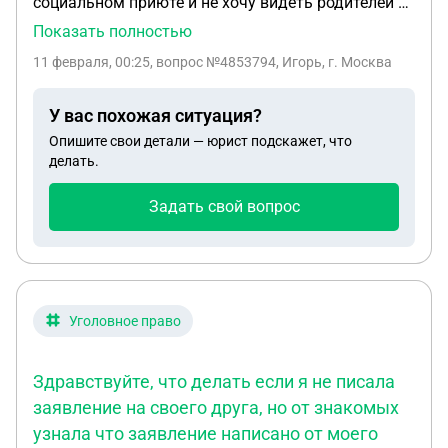
социальном приюте и не хочу видеть родителей и
вступать с ними в контакт из-за избиений с их
Показать полностью
стороны были сняты побои а мне надо ехать на
11 февраля, 00:25
, вопрос №4853794, Игорь, г. Москва
устное собеседование, мать говорит что она
отвезет меня я могу сам поехать в школу без
У вас похожая ситуация?
родителей если мне 15 лет ? И что мне делать
Опишите свои детали — юрист подскажет, что
если мать хочет меня забрать а я не хочу ехать
делать.
домой (знаю много ошибок извините вопрос
срочный )
Задать свой вопрос
Уголовное право
Здравствуйте, что делать если я не писала
заявление на своего друга, но от знакомых
узнала что заявление написано от моего