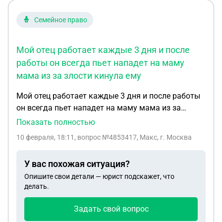
Семейное право
Мой отец работает каждые 3 дня и после
работы он всегда пьет нападет на маму
мама из за злости кинула ему
Мой отец работает каждые 3 дня и после работы
он всегда пьет нападет на маму мама из за
злости кинула ему стакан вниз но он кричал и
Показать полностью
орал мама не удержалась и кинула на пол после
10 февраля, 18:11
, вопрос №4853417, Макс, г. Москва
следующий работы он пил после школы я увидел
осколки на полу а папа оказывается кинул маме
У вас похожая ситуация?
в лоб и в нос 2 кружки что делать если мне 11 лет
Опишите свои детали — юрист подскажет, что
делать.
Задать свой вопрос