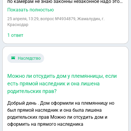
по камерам не знаю законны незаконное надо это
тоже сертификат есть нет никто не знает
Показать полностью
отштрафовали с первого 500 руб потом я не
25 апреля, 13:29
, вопрос №4934879, Жамалудин, г.
оплатил 7 50 руб банк сбербанка сняли они деньги
Краснодар
ну инвалиду по-моему частично должно
1 ответ
удерживать сумму за нарушение такого рода а не
полностью что вы можете сказать по этому поводу
Наследство
Можно ли отсудить дом у племянницы, если
есть прямой наследник и она лишена
родительских прав?
Добрый день . Дом оформили на племянницу но
был прямой наследник и она была лишена
родительских прав Можно ли отсудить дом и
оформить на прямого наследника