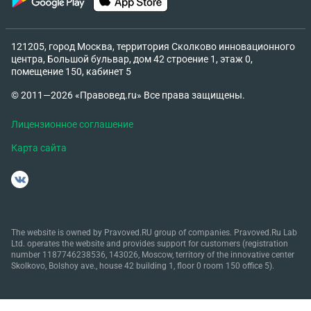
121205, город Москва, территория Сколково инновационного
центра, Большой бульвар, дом 42 строение 1, этаж 0,
помещение 150, кабинет 5
© 2011—2026 «Правовед.ru» Все права защищены.
Лицензионное соглашение
Карта сайта
The website is owned by Pravoved.RU group of companies. Pravoved.Ru Lab
Ltd. operates the website and provides support for customers (registration
number 1187746238536, 143026, Moscow, territory of the innovative center
Skolkovo, Bolshoy ave., house 42 building 1, floor 0 room 150 office 5).