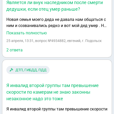
Является ли внук наследником после смерти
дедушки, если отец умер раньше?
Новая семья моего деда не давала нам общаться с
ним и созванивались редко и вот мой дед умер . Но
до смерти деда умирает мой отец его сын . Я как
Показать полностью
внук являюсь наследником или нет . Хотя у него
25 апреля, 13:31
, вопрос №4934882, евгений, г. Подольск
остались жена дочь и сын
2 ответа
ДТП, ГИБДД, ПДД
Я инвалид второй группы там превышение
скорости по камерам не знаю законны
незаконное надо это тоже
Я инвалид второй группы там превышение скорости