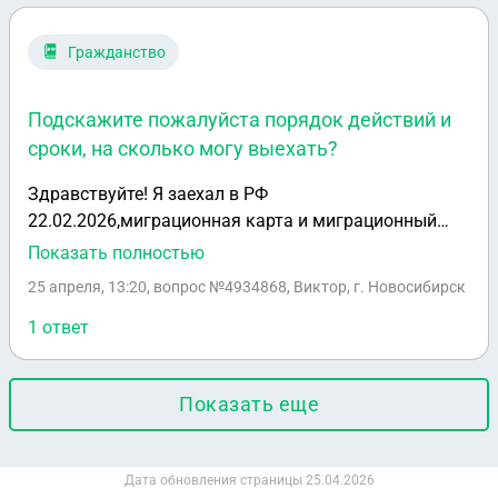
Гражданство
Подскажите пожалуйста порядок действий и
сроки, на сколько могу выехать?
Здравствуйте! Я заехал в РФ
22.02.2026,миграционная карта и миграционный
учёт до 22.05 соответственно! Подал заявку а ВНЖ
Показать полностью
и получил справку о подаче 01.04. Миграционный
25 апреля, 13:20
, вопрос №4934868, Виктор, г. Новосибирск
учёт ещё не продлевал така как хочу выехать из РФ.
Подскажите пожалуйста порядок действий и
1 ответ
сроки,на сколько могу выехать?
Показать еще
Дата обновления страницы
25.04.2026