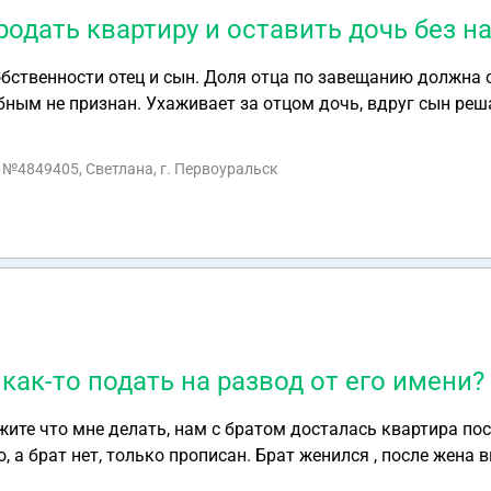
родать квартиру и оставить дочь без н
обственности отец и сын. Доля отца по завещанию должна о
бным не признан. Ухаживает за отцом дочь, вдруг сын реш
Может ли он продать квартиру и оставить дочь без наследс
с №4849405, Светлана, г. Первоуральск
как-то подать на развод от его имени?
ите что мне делать, нам с братом досталась квартира пос
, а брат нет, только прописан. Брат женился , после жена 
 ним не ухаживает и не приходит даже проведать, я один 