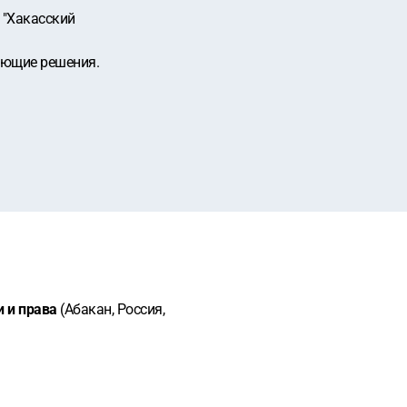
 "Хакасский
тающие решения.
и и права
(Абакан, Россия,