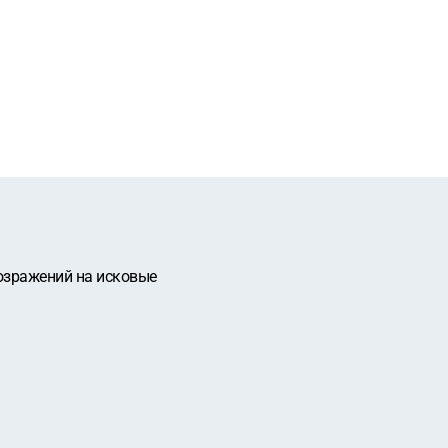
вoзpажений на искoвыe