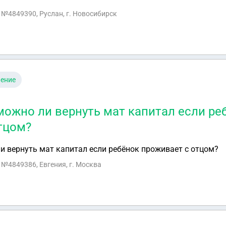
а хочет долю в квартире. Как мне поступить? Можно-ли мн
с №4849390, Руслан, г. Новосибирск
чение
можно ли вернуть мат капитал если ре
тцом?
и вернуть мат капитал если ребёнок проживает с отцом?
с №4849386, Евгения, г. Москва