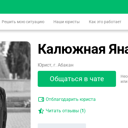
Решить мою ситуацию
Наши юристы
Как это работает
Калюжная Ян
Юрист, г. Абакан
Нео
Общаться в чате
или
Отблагодарить юриста
Читать отзывы (
1
)