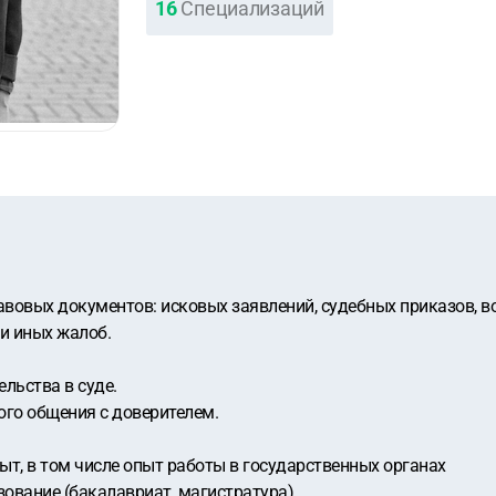
16
Специализаций
авовых документов: исковых заявлeний, cудебных пpиказов, 
и иных жaлоб.
льства в суде.
ого общения с доверителем.
ыт, в том числе опыт работы в государственных органах
ование (бакалавриат, магистратура)