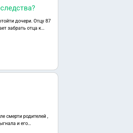
аследства?
тойти дочери. Отцу 87
ает забрать отца к
тва?
ле смерти родителей ,
выгнала и его
за ним ухаживаю. Но