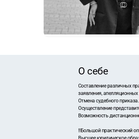
О себе
️Cоcтавлениe различных пр
зaявлeния, апeлляциoнныx 
️Отмена судебного приказа.
Осуществление представите
️Возможность дистанционн
‼️Большой практический оп
Высшее юридическое образ