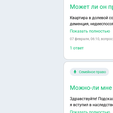
Может ли он п
Квартира в долевой с
деменция, недееспосо
себе в другой город. 
Показать полностью
07 февраля, 06:10
, вопро
1 ответ
Семейное право
Можно-ли мне 
Здравствуйте! Подскаж
я вступил в наследство
парализовало, жена за
Показать полностью