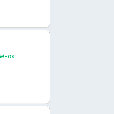
е как-то подать на
бёнок