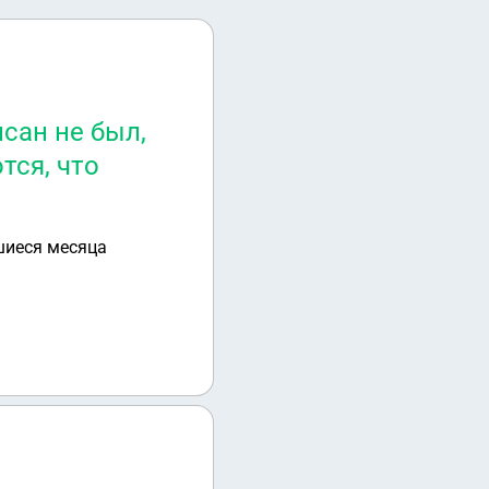
исан не был,
тся, что
вшиеся месяца