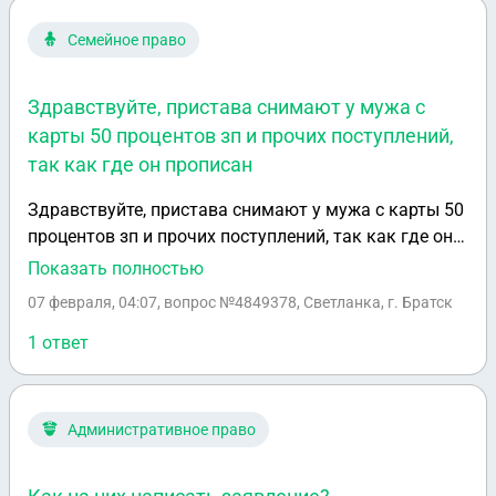
Семейное право
Здравствуйте, пристава снимают у мужа с
карты 50 процентов зп и прочих поступлений,
так как где он прописан
Здравствуйте, пристава снимают у мужа с карты 50
процентов зп и прочих поступлений, так как где он
прописан мать накопила долг за мусор, о котором
Показать полностью
никто не знал, я нахожусь в декрете, маленький
07 февраля, 04:07
, вопрос №4849378, Светланка, г. Братск
ребёнок + муж платит алименты бывшей жене,
денег совсем не остаётся, подскажите как быть в
1 ответ
такой ситуации, он не проживает по месту прописки
более 15 лет.
Административное право