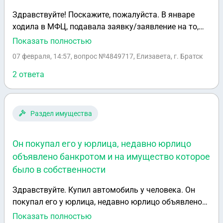
Здравствуйте! Поскажите, пожалуйста. В январе
ходила в МФЦ, подавала заявку/заявление на то,
чтобы списать долги по кредитам, займам и тд и тп.
Показать полностью
И сказали, что ответ смотреть на сайте "федресурс".
07 февраля, 14:57
, вопрос №4849717, Елизавета, г. Братск
Ответ пришёл, но ничего не понятно, одобрили не
одобрили... Подскажите, пожалуйста, что это всё
2 ответа
значит? И ответ положительный?
Раздел имущества
Он покупал его у юрлица, недавно юрлицо
объявлено банкротом и на имущество которое
было в собственности
Здравствуйте. Купил автомобиль у человека. Он
покупал его у юрлица, недавно юрлицо объявлено
банкротом и на имущество которое было в
Показать полностью