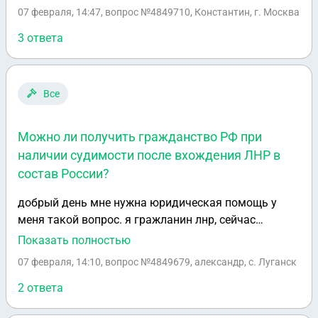
собственности юрлица, теперь финансовый
07 февраля, 14:47
, вопрос №4849710, Константин, г. Москва
управляющий по банкротству подал иск о
аннулировании сделок по продаже автомобиля. На
3 ответа
мою машину наложено теперь ограничение.
Скажите какие могут быть для меня последствия.
Если всё таки сделку признают недействительной. Я
Все
как добросовестный пркупатель, который не знал
всех обстоятельств, понесу какие то издержки
Можно ли получить гражданство РФ при
наличии судимости после вхождения ЛНР в
состав России?
добрый день мне нужна юридическая помощь у
меня такой вопрос. я гражланин лнр, сейчас
нахожксь не в россии. у меня была судимость в
Показать полностью
москве ст 161 318 ук рф я смогу быть гражданином
07 февраля, 14:10
, вопрос №4849679, александр, с. Луганск
россии автоматически после входа лнр в состав
2 ответа
россии? несмотря на судимости