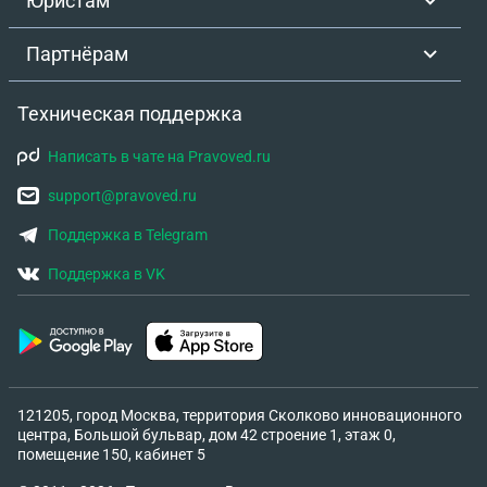
Юристам
квартире ,никого не приглашаем к себе в гости
,только из за таких соседей которые постоянно чуть
Партнёрам
шум ,пишут жалобы ,обращаются в пдн ( пдн
приезжали смотрели как живем ,и я ездила к ним ,у
них нету к нам вопросов ),как жить ? Когда в
Техническая поддержка
отведенное время днем звонит участковый и
говорит будьте по тише …получается соседи
Написать в чате на Pravoved.ru
контролируют каждый наш шаг ,и доставляют этим
support@pravoved.ru
нам дискомфорт ,скажите пожалуйста что нам
нужно делать ? Как на них написать заявление ?
Поддержка в Telegram
Участковый сказал все бессмысленно .
Поддержка в VK
121205, город Москва, территория Сколково инновационного
центра, Большой бульвар, дом 42 строение 1, этаж 0,
помещение 150, кабинет 5