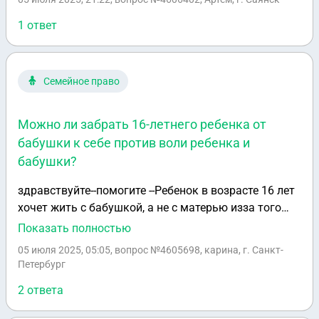
1 ответ
Семейное право
Можно ли забрать 16-летнего ребенка от
бабушки к себе против воли ребенка и
бабушки?
здравствуйте--помогите --Ребенок в возрасте 16 лет
хочет жить c бабушкой, а не с матерью изза того
что бабушка разрешает гулять где хочет и скем
Показать полностью
хочет изза этого дочь начала сильно гулять-
05 июля 2025, 05:05
, вопрос №4605698, карина, г. Санкт-
шляться-парни-сигареты-маты-выпивка-и компании
Петербург
плохих парней- . последние 6 лет она жила с
2 ответа
бабушкой, мать помогала деньгами покупками
школой итп-изза тогоо что жила с другим