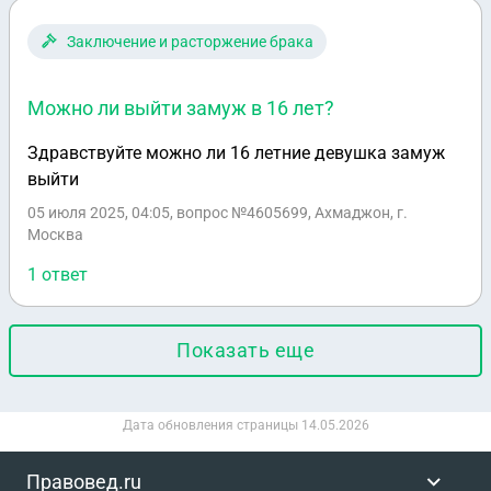
человеком-и слабой финансовой работой-сейчас
финансы все отлично - может ли мать забрать дочь
Заключение и расторжение брака
к себе если бабушка и сама дочь против-можно ли
забрать через суд? или в 16лет ее невозможно
Можно ли выйти замуж в 16 лет?
забрать?родительских прав не лишена-
Здравствуйте можно ли 16 летние девушка замуж
выйти
05 июля 2025, 04:05
, вопрос №4605699, Ахмаджон, г.
Москва
1 ответ
Показать еще
Дата обновления страницы
14.05.2026
Правовед.ru