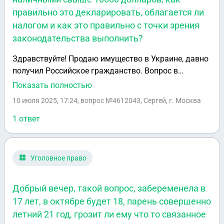
правильно это декларировать, облагается ли
налогом и как это правильно с точки зрения
законодательства выполнить?
Здравствуйте! Продаю имущество в Украине, давно
получил Российское гражданство. Вопрос в
следующем: можно ли ввозить сумму наличными
Показать полностью
свыше 10000 долларов, как правильно это
10 июля 2025, 17:24
, вопрос №4612043, Сергей, г. Москва
декларировать, облагается ли налогом и как это
правильно с точки зрения законодательства
1 ответ
выполнить?
Уголовное право
Добрый вечер, такой вопрос, забеременела в
17 лет, в октябре будет 18, парень совершенно
летний 21 год, грозит ли ему что то связанное