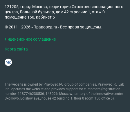
121205, город Москва, территория Сколково инновационного
центра, Большой бульвар, дом 42 строение 1, этаж 0,
помещение 150, кабинет 5
© 2011—2026 «Правовед.ru» Все права защищены.
Лицензионное соглашение
Карта сайта
The website is owned by Pravoved.RU group of companies. Pravoved.Ru Lab
Ltd. operates the website and provides support for customers (registration
number 1187746238536, 143026, Moscow, territory of the innovative center
Skolkovo, Bolshoy ave., house 42 building 1, floor 0 room 150 office 5).